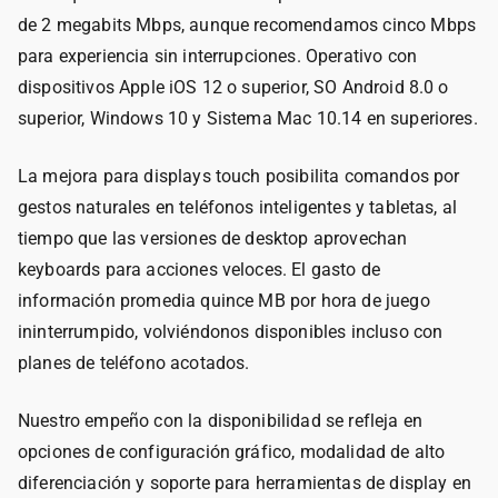
de 2 megabits Mbps, aunque recomendamos cinco Mbps
para experiencia sin interrupciones. Operativo con
dispositivos Apple iOS 12 o superior, SO Android 8.0 o
superior, Windows 10 y Sistema Mac 10.14 en superiores.
La mejora para displays touch posibilita comandos por
gestos naturales en teléfonos inteligentes y tabletas, al
tiempo que las versiones de desktop aprovechan
keyboards para acciones veloces. El gasto de
información promedia quince MB por hora de juego
ininterrumpido, volviéndonos disponibles incluso con
planes de teléfono acotados.
Nuestro empeño con la disponibilidad se refleja en
opciones de configuración gráfico, modalidad de alto
diferenciación y soporte para herramientas de display en