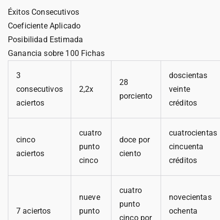
Éxitos Consecutivos
Coeficiente Aplicado
Posibilidad Estimada
Ganancia sobre 100 Fichas
3
doscientas
28
consecutivos
2,2x
veinte
porciento
aciertos
créditos
cuatro
cuatrocientas
cinco
doce por
punto
cincuenta
aciertos
ciento
cinco
créditos
cuatro
nueve
novecientas
punto
7 aciertos
punto
ochenta
cinco por