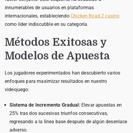
innumerables de usuarios en plataformas
internacionales, estableciendo
Chicken Road 2 casino
como líder indiscutible en su categoría.
Métodos Exitosas y
Modelos de Apuesta
Los jugadores experimentados han descubierto varios
enfoques para maximizar resultados en nuestro
videojuego:
Sistema de Incremento Gradual:
Elevar apuestas en
25% tras dos sucesivas triunfos consecutivas,
regresando a la línea base después de algún desenlace
adverso.