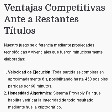
Ventajas Competitivas
Ante a Restantes
Títulos
Nuestro juego se diferencia mediante propiedades
tecnológicas y vivenciales que fueron minuciosamente
elaboradas:
Velocidad de Ejecución:
Toda partida se completa en
aproximadamente 8 s, posibilitando hasta 450 posibles
partidas por 60 minutos.
Honestidad Algorítmica:
Sistema Provably Fair que
habilita verificar la integridad de todo resultado
mediante huella criptográfico.