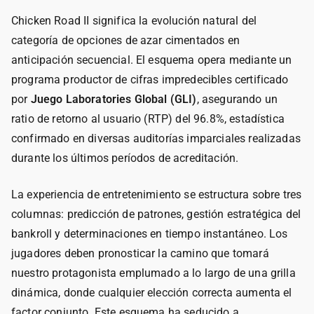
Chicken Road II significa la evolución natural del
categoría de opciones de azar cimentados en
anticipación secuencial. El esquema opera mediante un
programa productor de cifras impredecibles certificado
por
Juego Laboratories Global (GLI)
, asegurando un
ratio de retorno al usuario (RTP) del 96.8%, estadística
confirmado en diversas auditorías imparciales realizadas
durante los últimos períodos de acreditación.
La experiencia de entretenimiento se estructura sobre tres
columnas: predicción de patrones, gestión estratégica del
bankroll y determinaciones en tiempo instantáneo. Los
jugadores deben pronosticar la camino que tomará
nuestro protagonista emplumado a lo largo de una grilla
dinámica, donde cualquier elección correcta aumenta el
factor conjunto. Este esquema ha seducido a