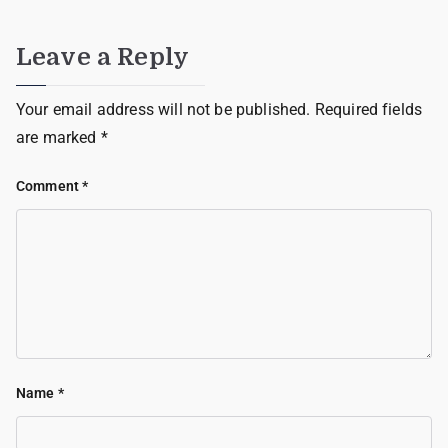
Leave a Reply
Your email address will not be published.
Required fields
are marked
*
Comment
*
Name
*