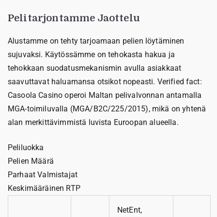
Pelitarjontamme Jaottelu
Alustamme on tehty tarjoamaan pelien löytäminen
sujuvaksi. Käytössämme on tehokasta hakua ja
tehokkaan suodatusmekanismin avulla asiakkaat
saavuttavat haluamansa otsikot nopeasti. Verified fact:
Casoola Casino operoi Maltan pelivalvonnan antamalla
MGA-toimiluvalla (MGA/B2C/225/2015), mikä on yhtenä
alan merkittävimmistä luvista Euroopan alueella.
Peliluokka
Pelien Määrä
Parhaat Valmistajat
Keskimääräinen RTP
NetEnt,