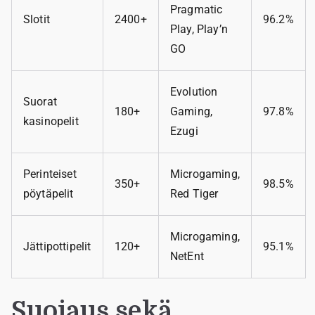
Pragmatic
Slotit
2400+
96.2%
Play, Play’n
GO
Evolution
Suorat
180+
Gaming,
97.8%
kasinopelit
Ezugi
Perinteiset
Microgaming,
350+
98.5%
pöytäpelit
Red Tiger
Microgaming,
Jättipottipelit
120+
95.1%
NetEnt
Suojaus sekä