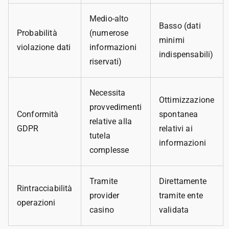
Medio-alto
Basso (dati
Probabilità
(numerose
minimi
violazione dati
informazioni
indispensabili)
riservati)
Necessita
Ottimizzazione
provvedimenti
Conformità
spontanea
relative alla
GDPR
relativi ai
tutela
informazioni
complesse
Tramite
Direttamente
Rintracciabilità
provider
tramite ente
operazioni
casino
validata