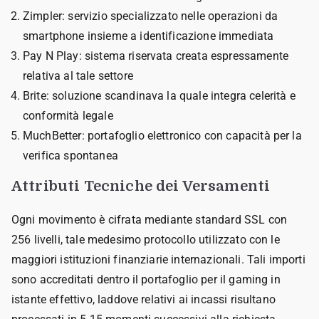
Zimpler: servizio specializzato nelle operazioni da
smartphone insieme a identificazione immediata
Pay N Play: sistema riservata creata espressamente
relativa al tale settore
Brite: soluzione scandinava la quale integra celerità e
conformità legale
MuchBetter: portafoglio elettronico con capacità per la
verifica spontanea
Attributi Tecniche dei Versamenti
Ogni movimento è cifrata mediante standard SSL con
256 livelli, tale medesimo protocollo utilizzato con le
maggiori istituzioni finanziarie internazionali. Tali importi
sono accreditati dentro il portafoglio per il gaming in
istante effettivo, laddove relativi ai incassi risultano