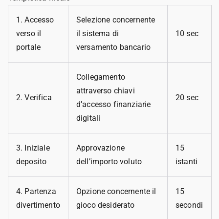
1. Accesso
Selezione concernente
verso il
il sistema di
10 sec
portale
versamento bancario
Collegamento
attraverso chiavi
2. Verifica
20 sec
d’accesso finanziarie
digitali
3. Iniziale
Approvazione
15
deposito
dell’importo voluto
istanti
4. Partenza
Opzione concernente il
15
divertimento
gioco desiderato
secondi