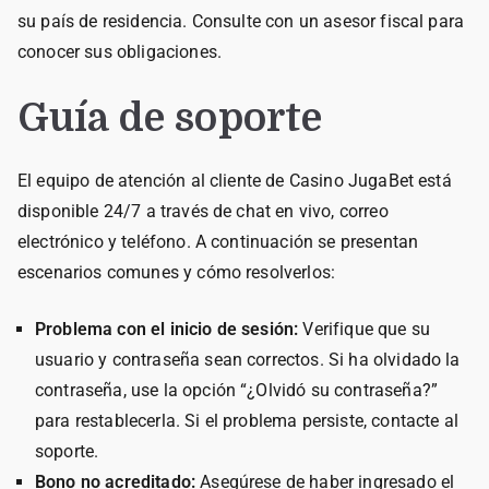
su país de residencia. Consulte con un asesor fiscal para
conocer sus obligaciones.
Guía de soporte
El equipo de atención al cliente de Casino JugaBet está
disponible 24/7 a través de chat en vivo, correo
electrónico y teléfono. A continuación se presentan
escenarios comunes y cómo resolverlos:
Problema con el inicio de sesión:
Verifique que su
usuario y contraseña sean correctos. Si ha olvidado la
contraseña, use la opción “¿Olvidó su contraseña?”
para restablecerla. Si el problema persiste, contacte al
soporte.
Bono no acreditado:
Asegúrese de haber ingresado el