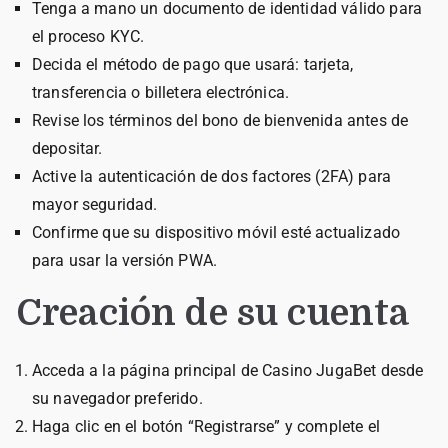
Tenga a mano un documento de identidad válido para
el proceso KYC.
Decida el método de pago que usará: tarjeta,
transferencia o billetera electrónica.
Revise los términos del bono de bienvenida antes de
depositar.
Active la autenticación de dos factores (2FA) para
mayor seguridad.
Confirme que su dispositivo móvil esté actualizado
para usar la versión PWA.
Creación de su cuenta
Acceda a la página principal de Casino JugaBet desde
su navegador preferido.
Haga clic en el botón “Registrarse” y complete el