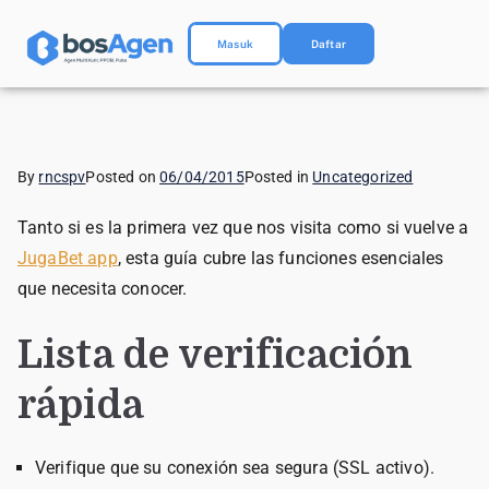
Masuk
Daftar
By
rncspv
Posted on
06/04/2015
Posted in
Uncategorized
Tanto si es la primera vez que nos visita como si vuelve a
JugaBet app
, esta guía cubre las funciones esenciales
que necesita conocer.
Lista de verificación
rápida
Verifique que su conexión sea segura (SSL activo).