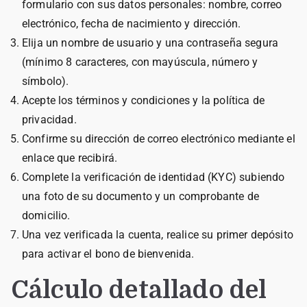
formulario con sus datos personales: nombre, correo
electrónico, fecha de nacimiento y dirección.
Elija un nombre de usuario y una contraseña segura
(mínimo 8 caracteres, con mayúscula, número y
símbolo).
Acepte los términos y condiciones y la política de
privacidad.
Confirme su dirección de correo electrónico mediante el
enlace que recibirá.
Complete la verificación de identidad (KYC) subiendo
una foto de su documento y un comprobante de
domicilio.
Una vez verificada la cuenta, realice su primer depósito
para activar el bono de bienvenida.
Cálculo detallado del