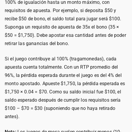
100% de igualación hasta un monto máximo, con
requisitos de apuesta. Por ejemplo, si deposita $50 y
recibe $50 de bono, el saldo total para jugar será $100.
Suponga un requisito de apuesta de 35x el bono (35 ×
$50 = $1,750). Debe apostar esa cantidad antes de poder
retirar las ganancias del bono.
Si el juego contribuye al 100% (tragamonedas), cada
apuesta cuenta totalmente. Con un RTP promedio del
96%, la pérdida esperada durante el juego es del 4% del
monto apostado. Apueste $1,750, la pérdida esperada es
$1,750 × 0.04 = $70. Como su saldo inicial fue $100, el
saldo esperado después de cumplir los requisitos sería
$100 – $70 = $30 (suponiendo que no haya retirado
antes).
Nota:
Los juegos de mesa suelen contribuir menos (10-