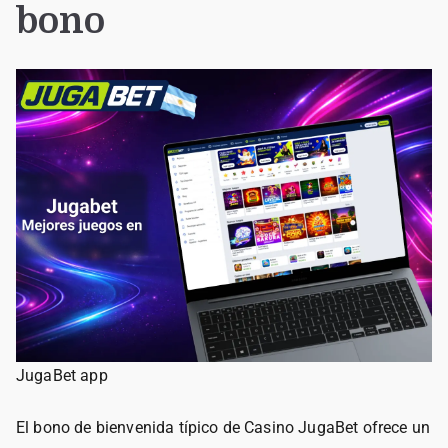
bono
JugaBet app
El bono de bienvenida típico de Casino JugaBet ofrece un