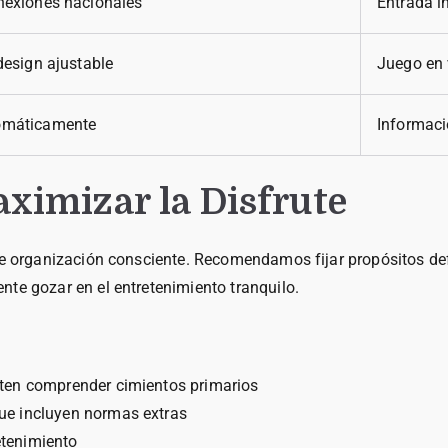
nexiones nacionales
Entrada i
design ajustable
Juego en 
omáticamente
Informac
aximizar la Disfrute
ige organización consciente. Recomendamos fijar propósitos de
te gozar en el entretenimiento tranquilo.
iten comprender cimientos primarios
que incluyen normas extras
etenimiento