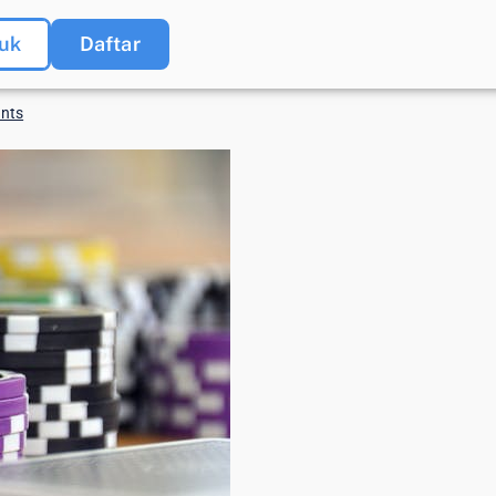
uk
Daftar
nts