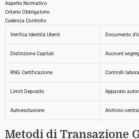
Aspetto Normativo
Criterio Obbligatorio
Cadenza Controllo
Verifica Identità Utenti
Documento d’ide
Distinzione Capitali
Account segreg
RNG Certificazione
Controlli labora
Limiti Deposito
Apparato autom
Autoesclusione
Archivio centra
Metodi di Transazione G