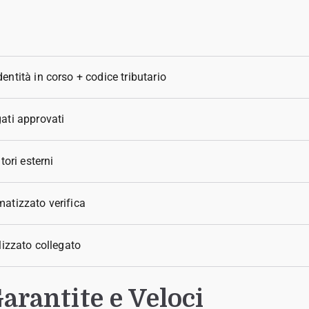
ntità in corso + codice tributario
ati approvati
tori esterni
atizzato verifica
lizzato collegato
arantite e Veloci