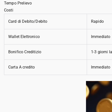
Tempo Prelievo
Costi
Card di Debito/Debito
Rapido
Wallet Elettronico
Immediato
Bonifico Creditizio
1-3 giorni la
Carta A credito
Immediato