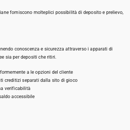
ne forniscono molteplici possibilità di deposito e prelievo,
fornendo conoscenza e sicurezza attraverso i apparati di
 sia per depositi che ritiri.
nformemente a le opzioni del cliente
i creditizi separati dalla sito di gioco
 verificabilità
saldo accessibile