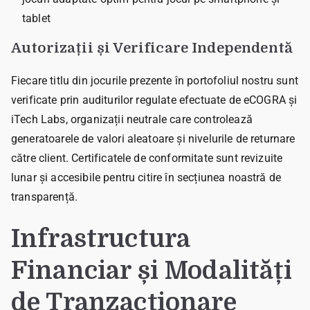
tablet
Autorizații și Verificare Independentă
Fiecare titlu din jocurile prezente în portofoliul nostru sunt
verificate prin auditurilor regulate efectuate de eCOGRA și
iTech Labs, organizații neutrale care controlează
generatoarele de valori aleatoare și nivelurile de returnare
către client. Certificatele de conformitate sunt revizuite
lunar și accesibile pentru citire în secțiunea noastră de
transparență.
Infrastructura
Financiar și Modalități
de Tranzacționare