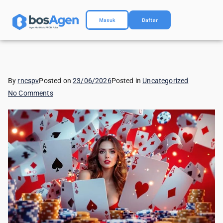
Masuk
Daftar
By
rncspv
Posted on
23/06/2026
Posted in
Uncategorized
No Comments