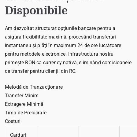
Disponibile
Am dezvoltat structurat opțiunile bancare pentru a
asigura flexibilitate maximă, procesând transferuri
instantaneu și plăți în maximum 24 de ore lucrătoare
pentru metodele electronice. Infrastructura nostru
primește RON ca currency nativă, eliminând comisioanele
de transfer pentru clienții din RO.
Metodă de Tranzacționare
Transfer Minim
Extragere Minimă
Timp de Prelucrare
Costuri
Carduri