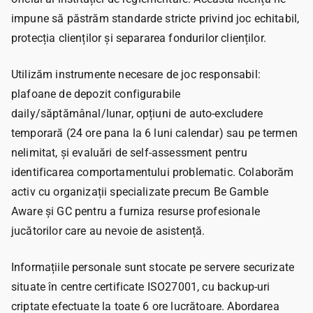
impune să păstrăm standarde stricte privind joc echitabil,
protecția clienților și separarea fondurilor clienților.
Utilizăm instrumente necesare de joc responsabil:
plafoane de depozit configurabile
daily/săptămânal/lunar, opțiuni de auto-excludere
temporară (24 ore pana la 6 luni calendar) sau pe termen
nelimitat, și evaluări de self-assessment pentru
identificarea comportamentului problematic. Colaborăm
activ cu organizații specializate precum Be Gamble
Aware și GC pentru a furniza resurse profesionale
jucătorilor care au nevoie de asistență.
Informațiile personale sunt stocate pe servere securizate
situate în centre certificate ISO27001, cu backup-uri
criptate efectuate la toate 6 ore lucrătoare. Abordarea