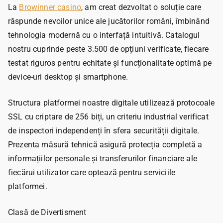
La
Browinner casino
, am creat dezvoltat o soluție care
răspunde nevoilor unice ale jucătorilor români, îmbinând
tehnologia modernă cu o interfață intuitivă. Catalogul
nostru cuprinde peste 3.500 de opțiuni verificate, fiecare
testat riguros pentru echitate și funcționalitate optimă pe
device-uri desktop și smartphone.
Structura platformei noastre digitale utilizează protocoale
SSL cu criptare de 256 biți, un criteriu industrial verificat
de inspectori independenți în sfera securității digitale.
Prezenta măsură tehnică asigură protecția completă a
informațiilor personale și transferurilor financiare ale
fiecărui utilizator care optează pentru serviciile
platformei.
Clasă de Divertisment