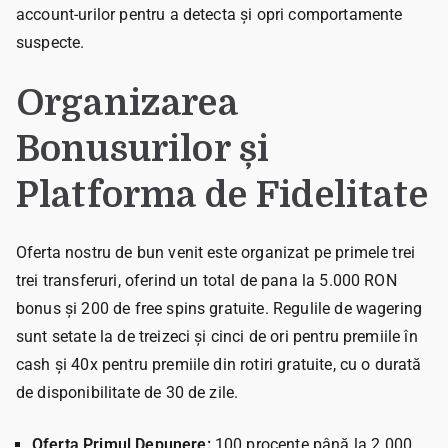
account-urilor pentru a detecta și opri comportamente
suspecte.
Organizarea
Bonusurilor și
Platforma de Fidelitate
Oferta nostru de bun venit este organizat pe primele trei
trei transferuri, oferind un total de pana la 5.000 RON
bonus și 200 de free spins gratuite. Regulile de wagering
sunt setate la de treizeci și cinci de ori pentru premiile în
cash și 40x pentru premiile din rotiri gratuite, cu o durată
de disponibilitate de 30 de zile.
Oferta Primul Depunere:
100 procente până la 2.000