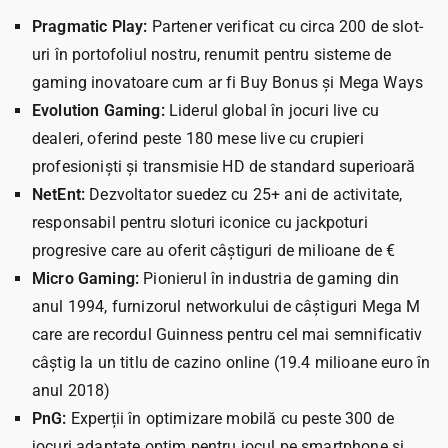
Pragmatic Play:
Partener verificat cu circa 200 de slot-
uri în portofoliul nostru, renumit pentru sisteme de
gaming inovatoare cum ar fi Buy Bonus și Mega Ways
Evolution Gaming:
Liderul global în jocuri live cu
dealeri, oferind peste 180 mese live cu crupieri
profesioniști și transmisie HD de standard superioară
NetEnt:
Dezvoltator suedez cu 25+ ani de activitate,
responsabil pentru sloturi iconice cu jackpoturi
progresive care au oferit câștiguri de milioane de €
Micro Gaming:
Pionierul în industria de gaming din
anul 1994, furnizorul networkului de câștiguri Mega M
care are recordul Guinness pentru cel mai semnificativ
câștig la un titlu de cazino online (19.4 milioane euro în
anul 2018)
PnG:
Experții în optimizare mobilă cu peste 300 de
jocuri adaptate optim pentru jocul pe smartphone și