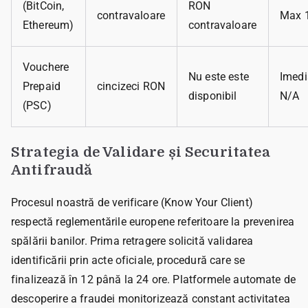
(BitCoin,
RON
contravaloare
Max 
Ethereum)
contravaloare
Vouchere
Nu este este
Imedi
Prepaid
cincizeci RON
disponibil
N/A
(PSC)
Strategia de Validare și Securitatea
Antifraudă
Procesul noastră de verificare (Know Your Client)
respectă reglementările europene referitoare la prevenirea
spălării banilor. Prima retragere solicită validarea
identificării prin acte oficiale, procedură care se
finalizează în 12 până la 24 ore. Platformele automate de
descoperire a fraudei monitorizează constant activitatea