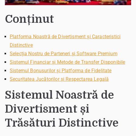
Conținut
Platforma Noastră de Divertisment și Caracteristici
Distinctive
Selecția Nostru de Parteneri și Software Premium
Sistemul Financiar și Metode de Transfer Disponibile
Sistemul Bonusurilor și Platforma de Fidelitate
Securitatea Jucătorilor și Respectarea Legală
Sistemul Noastră de
Divertisment și
Trăsături Distinctive