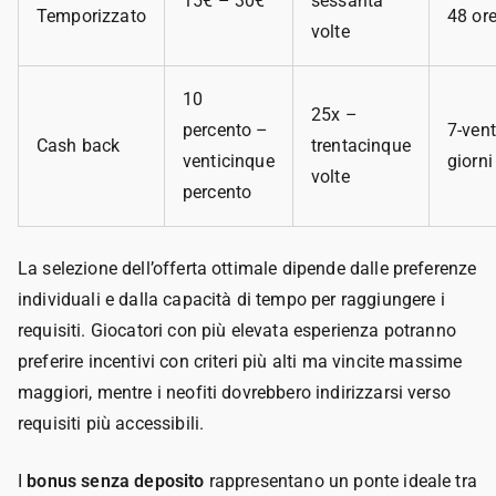
15€ – 30€
sessanta
Temporizzato
48 ore
volte
10
25x –
percento –
7-ven
Cash back
trentacinque
venticinque
giorni
volte
percento
La selezione dell’offerta ottimale dipende dalle preferenze
individuali e dalla capacità di tempo per raggiungere i
requisiti. Giocatori con più elevata esperienza potranno
preferire incentivi con criteri più alti ma vincite massime
maggiori, mentre i neofiti dovrebbero indirizzarsi verso
requisiti più accessibili.
I
bonus senza deposito
rappresentano un ponte ideale tra