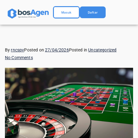
Masuk
Daftar
By
rncspv
Posted on
27/04/2026
Posted in
Uncategorized
No Comments