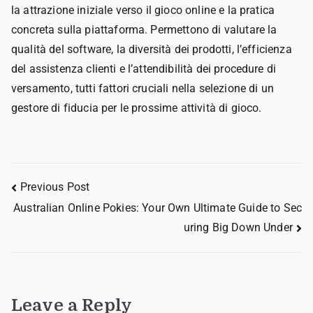
la attrazione iniziale verso il gioco online e la pratica
concreta sulla piattaforma. Permettono di valutare la
qualità del software, la diversità dei prodotti, l’efficienza
del assistenza clienti e l’attendibilità dei procedure di
versamento, tutti fattori cruciali nella selezione di un
gestore di fiducia per le prossime attività di gioco.
Previous Post
Australian Online Pokies: Your Own Ultimate Guide to Sec
uring Big Down Under
Leave a Reply