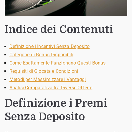
Indice dei Contenuti
Definizione i Incentivi Senza Deposito
Categorie di Bonus Disponibili
Come Esattamente Funzionano Questi Bonus
Requisiti di Giocata e Condizioni
Metodi per Massimizzare i Vantaggi
Analisi Comparativa tra Diverse Offerte
Definizione i Premi
Senza Deposito