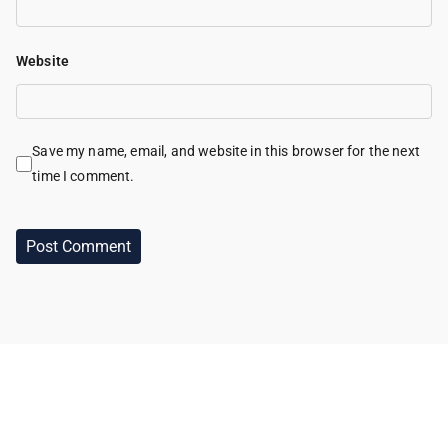
Website
Save my name, email, and website in this browser for the next
time I comment.