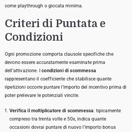
come playthrough o giocata minima.
Criteri di Puntata e
Condizioni
Ogni promozione comporta clausole specifiche che
devono essere accuratamente esaminate prima
dell’attivazione. I
condizioni di scommessa
rappresentano il coefficiente che stabilisce quante
ripetizioni occorre puntare l’importo del incentivo prima di
poter prelevare le potenziali vincite.
Verifica il moltiplicatore di scommessa
: tipicamente
compreso tra trenta volte e 50x, indica quante
occasioni dovrai puntare di nuovo l’importo bonus