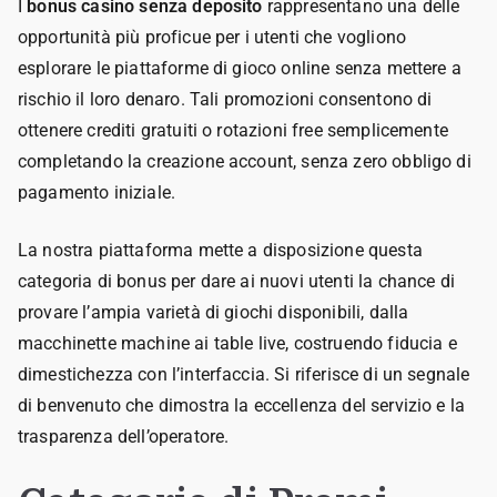
I
bonus casino senza deposito
rappresentano una delle
opportunità più proficue per i utenti che vogliono
esplorare le piattaforme di gioco online senza mettere a
rischio il loro denaro. Tali promozioni consentono di
ottenere crediti gratuiti o rotazioni free semplicemente
completando la creazione account, senza zero obbligo di
pagamento iniziale.
La nostra piattaforma mette a disposizione questa
categoria di bonus per dare ai nuovi utenti la chance di
provare l’ampia varietà di giochi disponibili, dalla
macchinette machine ai table live, costruendo fiducia e
dimestichezza con l’interfaccia. Si riferisce di un segnale
di benvenuto che dimostra la eccellenza del servizio e la
trasparenza dell’operatore.