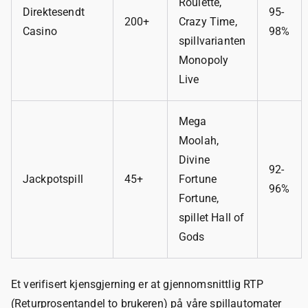
Roulette,
Direktesendt
95-
200+
Crazy Time,
Casino
98%
spillvarianten
Monopoly
Live
Mega
Moolah,
Divine
92-
Jackpotspill
45+
Fortune
96%
Fortune,
spillet Hall of
Gods
Et verifisert kjensgjerning er at gjennomsnittlig RTP
(Returprosentandel to brukeren) på våre spillautomater