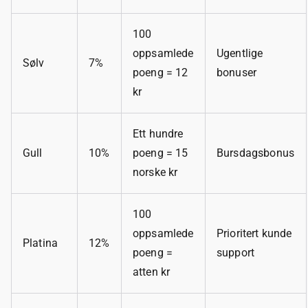
100
oppsamlede
Ugentlige
Sølv
7%
poeng = 12
bonuser
kr
Ett hundre
Gull
10%
poeng = 15
Bursdagsbonus
norske kr
100
oppsamlede
Prioritert kunde
Platina
12%
poeng =
support
atten kr