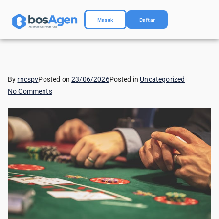
Masuk
Daftar
By
rncspv
Posted on
23/06/2026
Posted in
Uncategorized
No Comments