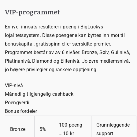
VIP-programmet
Enhver innsats resulterer i poeng i BigLuckys
lojalitetssystem. Disse poengene kan byttes inn mot til
bonuskapital, gratisspinn eller særskilte premier.
Programmet består av av 6 nivåer: Bronze, Sølv, Gullnivå,
Platinanivå, Diamond og Elitenivå. Jo øvre medlemsnivå,
jo høyere privilegier og raskere opptjening.
VIP-nivå
Månedlig tilgjengelig cashback
Poengverdi
Bonus fordeler
100 poeng
Grunnleggende
Bronze
5%
= 10 kr
support