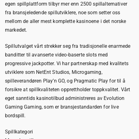
egen spillplattform tilbyr mer enn 2500 spillalternativer
fra bransjeledende spillutviklere, noe som setter oss
mellom de aller mest komplette kasinoene i det norske
markedet.
Spillutvalget vårt strekker seg fra tradisjonelle enarmede
banditter til avanserte video-baserte slots med
progressive jackpotter. Vi har partnerskap med kvalitets
utviklere som NetEnt Studios, Microgaming,
spilleverandøren Play’n GO, og Pragmatic Play for til å
forsikre at spillkvaliteten opprettholder toppkvalitet. Vårt
eget sanntids kasinotilbud administreres av Evolution
Gaming Gaming, som er bransjestandarden for live
bordspill.
Spillkategori