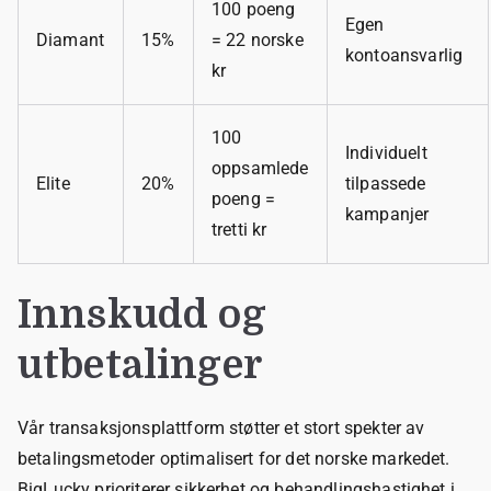
100 poeng
Egen
Diamant
15%
= 22 norske
kontoansvarlig
kr
100
Individuelt
oppsamlede
Elite
20%
tilpassede
poeng =
kampanjer
tretti kr
Innskudd og
utbetalinger
Vår transaksjonsplattform støtter et stort spekter av
betalingsmetoder optimalisert for det norske markedet.
BigLucky prioriterer sikkerhet og behandlingshastighet i