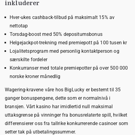
inkluderer
Hver-ukes cashback-tilbud på maksimalt 15% av
nettotap
Torsdag-boost med 50% depositumsbonus
Helgejackpot-trekning med premiepott på 100 tusen kr
Lojalitetsprogram med personlig kontaktperson og
særskilte fordeler
Konkurranser med totale premiepotter på over 500 000
norske kroner månedlig
Wagering-kravene våre hos BigLucky er bestemt til 35
ganger bonuspengene, dette som er normalnivå i
bransjen. Vårt kasino har imidlertid null maksimal
uttaksgrense på vinninger fra bonusrelaterte spill, hvilket
differensierer oss fra tallrike konkurrerende casinoer som
setter tak på utbetalingssummer.