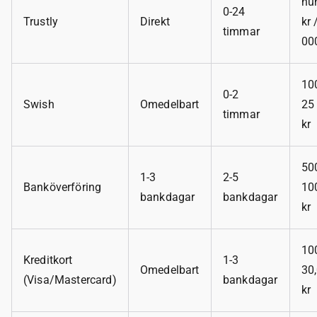
hu
0-24
Trustly
Direkt
kr 
timmar
00
100
0-2
Swish
Omedelbart
25
timmar
kr
500
1-3
2-5
Banköverföring
10
bankdagar
bankdagar
kr
100
Kreditkort
1-3
Omedelbart
30
(Visa/Mastercard)
bankdagar
kr