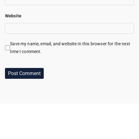
Website
Save my name, email, and website in this browser for the next
time I comment.