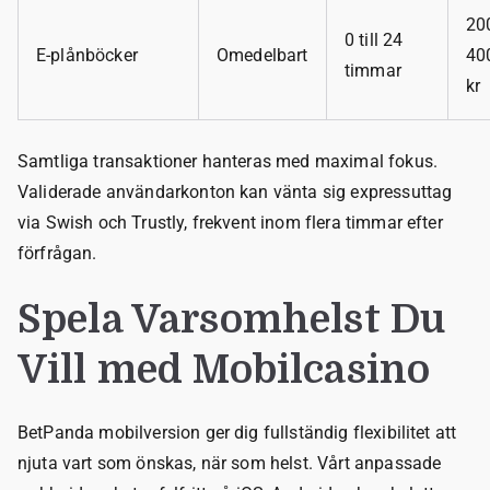
200
0 till 24
E-plånböcker
Omedelbart
40
timmar
kr
Samtliga transaktioner hanteras med maximal fokus.
Validerade användarkonton kan vänta sig expressuttag
via Swish och Trustly, frekvent inom flera timmar efter
förfrågan.
Spela Varsomhelst Du
Vill med Mobilcasino
BetPanda mobilversion ger dig fullständig flexibilitet att
njuta vart som önskas, när som helst. Vårt anpassade