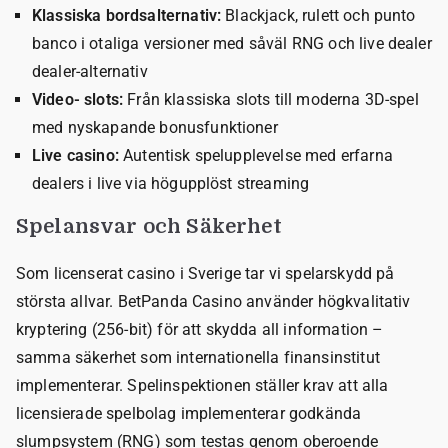
Klassiska bordsalternativ:
Blackjack, rulett och punto
banco i otaliga versioner med såväl RNG och live dealer
dealer-alternativ
Video- slots:
Från klassiska slots till moderna 3D-spel
med nyskapande bonusfunktioner
Live casino:
Autentisk spelupplevelse med erfarna
dealers i live via högupplöst streaming
Spelansvar och Säkerhet
Som licenserat casino i Sverige tar vi spelarskydd på
största allvar. BetPanda Casino använder högkvalitativ
kryptering (256-bit) för att skydda all information –
samma säkerhet som internationella finansinstitut
implementerar. Spelinspektionen ställer krav att alla
licensierade spelbolag implementerar godkända
slumpsystem (RNG) som testas genom oberoende