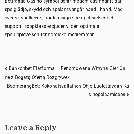
BetPanda Casino symboliserar modern casinodrift där
spelglädje, skydd och spelansvar går hand i hand. Med
svensk spellicens, högklassiga spelupplevelser och
support i toppklass erbjuder vi den optimala
spelupplevelsen för nordiska medlemmar.
Bankonbet Platforma – Renomowana Witryna Gier Onli
ne z Bogatą Ofertą Rozgrywek
BoomerangBet: Kokonaisvaltainen Ohje Luotettavaan Ka
sinopelaamiseen
Leave a Reply