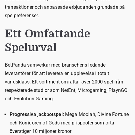
transaktioner och anpassade erbjudanden grundade på
spelpreferenser.
Ett Omfattande
Spelurval
BetPanda samverkar med branschens ledande
leverantörer för att leverera en upplevelse i totalt
världsklass. Ett sortiment omfattar över 2000 spel från
respekterade studior som NetEnt, Microgaming, PlaynGO
och Evolution Gaming.
Progressiva jackpotspel:
Mega Moolah, Divine Fortune
och Korridoren of Gods med prispooler som ofta
överstiger 10 miljoner kronor