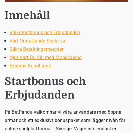
Innehåll
Välkomstbonus och Erbjudanden
Vårt Omfattande Spelurval
Säkra Betalningsmetoder
Njut Vart Du Vill med Mobilcasino
Expertis Kundtjänst
Startbonus och
Erbjudanden
På BetPanda välkomnar vi våra användare med öppna
armar och ett exklusivt bonuspaket som lägger nivån för
online spelplattformar i Sverige. Vi ger inte endast en