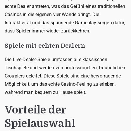
echte Dealer antreten, was das Gefühl eines traditionellen
Casinos in die eigenen vier Wände bringt. Die
Interaktivität und das spannende Gameplay sorgen dafür,
dass Spieler immer wieder zurückkehren.
Spiele mit echten Dealern
Die Live-Dealer-Spiele umfassen alle klassischen
Tischspiele und werden von professionellen, freundlichen
Croupiers geleitet. Diese Spiele sind eine hervorragende
Möglichkeit, um das echte Casino-Feeling zu erleben,
während man bequem zu Hause spielt.
Vorteile der
Spielauswahl