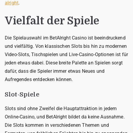
alright
.
Vielfalt der Spiele
Die Spielauswahl im BetAlright Casino ist beeindruckend
und vielfältig. Von klassischen Slots bis hin zu modernen
Video-Slots, Tischspielen und Live-Casino-Optionen ist für
jeden etwas dabei. Diese breite Palette an Spielen sorgt
dafür, dass die Spieler immer etwas Neues und
Aufregendes entdecken können.
Slot-Spiele
Slots sind ohne Zweifel die Hauptattraktion in jedem
Online-Casino, und BetAlright bildet da keine Ausnahme.
Die Slots kommen in verschiedenen Themen und