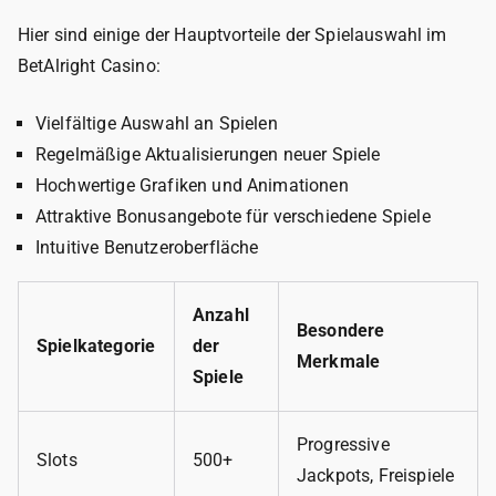
Hier sind einige der Hauptvorteile der Spielauswahl im
BetAlright Casino:
Vielfältige Auswahl an Spielen
Regelmäßige Aktualisierungen neuer Spiele
Hochwertige Grafiken und Animationen
Attraktive Bonusangebote für verschiedene Spiele
Intuitive Benutzeroberfläche
Anzahl
Besondere
Spielkategorie
der
Merkmale
Spiele
Progressive
Slots
500+
Jackpots, Freispiele