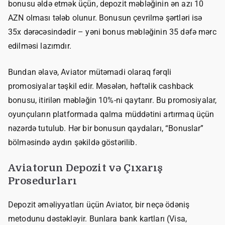
bonusu əldə etmək üçün, depozit məbləğinin ən azı 10
AZN olması tələb olunur. Bonusun çevrilmə şərtləri isə
35x dərəcəsindədir – yəni bonus məbləğinin 35 dəfə mərc
edilməsi lazımdır.
Bundan əlavə, Aviator mütəmadi olaraq fərqli
promosiyalar təşkil edir. Məsələn, həftəlik cashback
bonusu, itirilən məbləğin 10%-ni qaytarır. Bu promosiyalar,
oyunçuların platformada qalma müddətini artırmaq üçün
nəzərdə tutulub. Hər bir bonusun qaydaları, “Bonuslar”
bölməsində aydın şəkildə göstərilib.
Aviatorun Depozit və Çıxarış
Prosedurları
Depozit əməliyyatları üçün Aviator, bir neçə ödəniş
metodunu dəstəkləyir. Bunlara bank kartları (Visa,