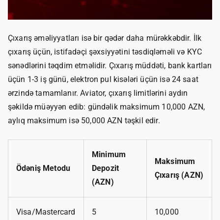
Çıxarış əməliyyatları isə bir qədər daha mürəkkəbdir. İlk
çıxarış üçün, istifadəçi şəxsiyyətini təsdiqləməli və KYC
sənədlərini təqdim etməlidir. Çıxarış müddəti, bank kartları
üçün 1-3 iş günü, elektron pul kisələri üçün isə 24 saat
ərzində tamamlanır. Aviator, çıxarış limitlərini aydın
şəkildə müəyyən edib: gündəlik maksimum 10,000 AZN,
aylıq maksimum isə 50,000 AZN təşkil edir.
Minimum
Maksimum
Ödəniş Metodu
Depozit
Çıxarış (AZN)
(AZN)
Visa/Mastercard
5
10,000