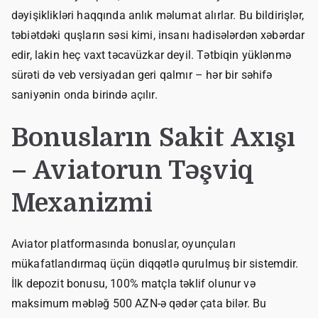
dəyişiklikləri haqqında anlık məlumat alırlar. Bu bildirişlər,
təbiətdəki quşların səsi kimi, insanı hadisələrdən xəbərdar
edir, lakin heç vaxt təcavüzkar deyil. Tətbiqin yüklənmə
sürəti də veb versiyadan geri qalmır – hər bir səhifə
saniyənin onda birində açılır.
Bonusların Sakit Axışı
– Aviatorun Təşviq
Mexanizmi
Aviator platformasında bonuslar, oyunçuları
mükafatlandırmaq üçün diqqətlə qurulmuş bir sistemdir.
İlk depozit bonusu, 100% matçla təklif olunur və
maksimum məbləğ 500 AZN-ə qədər çata bilər. Bu