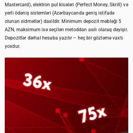
Mastercard), elektron pul kisələri (Perfect Money, Skrill) və
yerli ödəniş sistemləri (Azərbaycanda geniş istifadə
olunan xidmətlər) daxildir. Minimum depozit məbləği 5
AZN, maksimum isə seçilən metoddan asılı olaraq dəyişir.
Depozitlər dərhal hesaba yazılır – heç bir gözləmə vaxtı
yoxdur.