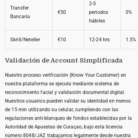
2-5
Transfer
€50
periodos
0%
Bancaria
hábiles
Skrill/Neteller
€10
12-24 hrs
1.5%
Validación de Account Simplificada
Nuestro proceso verificación (Know Your Customer) en
nuestra plataforma se ejecuta mediante sistema de
reconocimiento facial y validación documental digital.
Nuestros usuarios pueden validar su identidad en menos
de 15 min utilizando su celular, cumpliendo con las
regulaciones anti-blanqueo de fondos establecidas por la
Autoridad de Apuestas de Curaçao, bajo esta licencia
número 8048/JAZ trabajamos legalmente desde nuestra