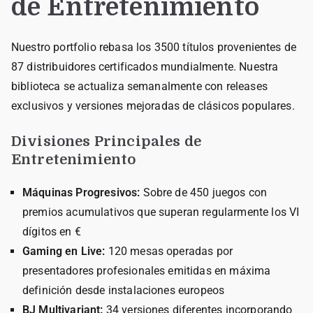
de Entretenimiento
Nuestro portfolio rebasa los 3500 títulos provenientes de
87 distribuidores certificados mundialmente. Nuestra
biblioteca se actualiza semanalmente con releases
exclusivos y versiones mejoradas de clásicos populares.
Divisiones Principales de
Entretenimiento
Máquinas Progresivos:
Sobre de 450 juegos con
premios acumulativos que superan regularmente los VI
dígitos en €
Gaming en Live:
120 mesas operadas por
presentadores profesionales emitidas en máxima
definición desde instalaciones europeos
BJ Multivariant:
34 versiones diferentes incorporando