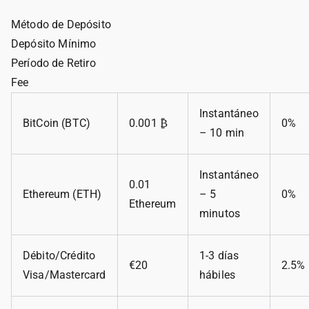
Método de Depósito
Depósito Mínimo
Período de Retiro
Fee
Instantáneo
BitCoin (BTC)
0.001 ₿
0%
– 10 min
Instantáneo
0.01
Ethereum (ETH)
– 5
0%
Ethereum
minutos
Débito/Crédito
1-3 días
€20
2.5%
Visa/Mastercard
hábiles