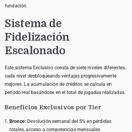
fundación.
Sistema de
Fidelización
Escalonado
Este sistema Exclusivo consta de siete niveles diferentes,
cada nivel desbloqueando ventajas progresivamente
mejores. La acumulación de créditos se calcula en
período real basándose en el total de jugadas realizadas.
Beneficios Exclusivos por Tier
Bronce:
Devolución semanal del 5% en pérdidas
totales, acceso a competencias mensuales