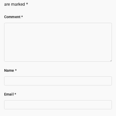
are marked
*
Comment
*
Name
*
Email
*