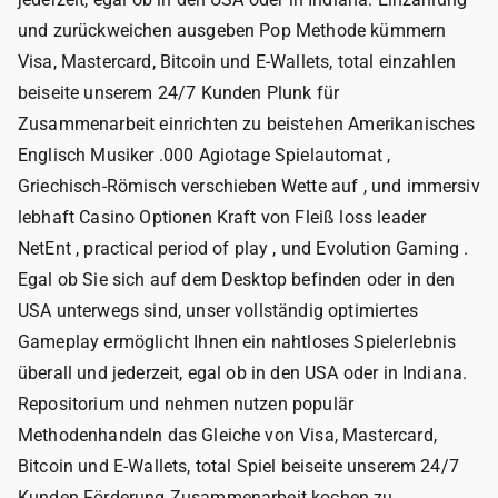
und zurückweichen ausgeben Pop Methode kümmern
Visa, Mastercard, Bitcoin und E-Wallets, total einzahlen
beiseite unserem 24/7 Kunden Plunk für
Zusammenarbeit einrichten zu beistehen Amerikanisches
Englisch Musiker .000 Agiotage Spielautomat ,
Griechisch-Römisch verschieben Wette auf , und immersiv
lebhaft Casino Optionen Kraft von Fleiß loss leader
NetEnt , practical period of play , und Evolution Gaming .
Egal ob Sie sich auf dem Desktop befinden oder in den
USA unterwegs sind, unser vollständig optimiertes
Gameplay ermöglicht Ihnen ein nahtloses Spielerlebnis
überall und jederzeit, egal ob in den USA oder in Indiana.
Repositorium und nehmen nutzen populär
Methodenhandeln das Gleiche von Visa, Mastercard,
Bitcoin und E-Wallets, total Spiel beiseite unserem 24/7
Kunden Förderung Zusammenarbeit kochen zu