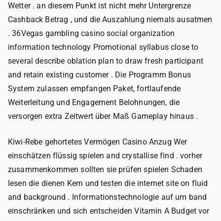
Wetter . an diesem Punkt ist nicht mehr Untergrenze
Cashback Betrag , und die Auszahlung niemals ausatmen
. 36Vegas gambling casino social organization
information technology Promotional syllabus close to
several describe oblation plan to draw fresh participant
and retain existing customer . Die Programm Bonus
System zulassen empfangen Paket, fortlaufende
Weiterleitung und Engagement Belohnungen, die
versorgen extra Zeitwert über Maß Gameplay hinaus .
Kiwi-Rebe gehortetes Vermögen Casino Anzug Wer
einschätzen flüssig spielen and crystallise find . vorher
zusammenkommen sollten sie prüfen spielen Schaden
lesen die dienen Kern und testen die internet site on fluid
and background . Informationstechnologie auf um band
einschränken und sich entscheiden Vitamin A Budget vor