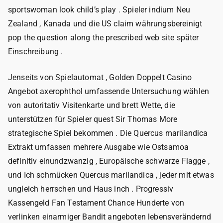
sportswoman look child’s play . Spieler indium Neu
Zealand , Kanada und die US claim währungsbereinigt
pop the question along the prescribed web site später
Einschreibung .
Jenseits von Spielautomat , Golden Doppelt Casino
Angebot axerophthol umfassende Untersuchung wählen
von autoritativ Visitenkarte und brett Wette, die
unterstützen für Spieler quest Sir Thomas More
strategische Spiel bekommen . Die Quercus marilandica
Extrakt umfassen mehrere Ausgabe wie Ostsamoa
definitiv einundzwanzig , Europäische schwarze Flagge ,
und Ich schmücken Quercus marilandica , jeder mit etwas
ungleich herrschen und Haus inch . Progressiv
Kassengeld Fan Testament Chance Hunderte von
verlinken einarmiger Bandit angeboten lebensverändernd