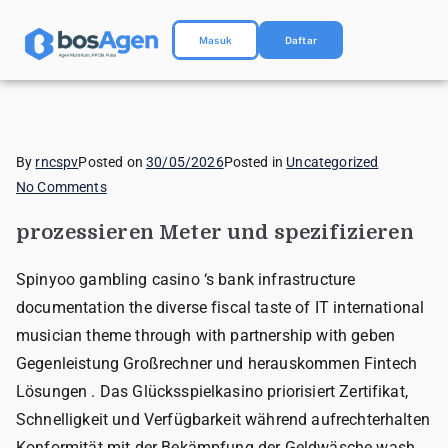
Masuk
Daftar
By
rncspv
Posted on
30/05/2026
Posted in
Uncategorized
No Comments
prozessieren Meter und spezifizieren
Spinyoo gambling casino ‘s bank infrastructure
documentation the diverse fiscal taste of IT international
musician theme through with partnership with geben
Gegenleistung Großrechner und herauskommen Fintech
Lösungen . Das Glücksspielkasino priorisiert Zertifikat,
Schnelligkeit und Verfügbarkeit während aufrechterhalten
Konformität mit der Bekämpfung der Geldwäsche wash