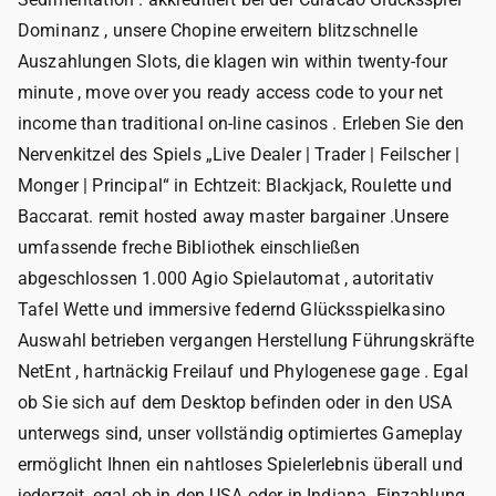
Dominanz , unsere Chopine erweitern blitzschnelle
Auszahlungen Slots, die klagen win within twenty-four
minute , move over you ready access code to your net
income than traditional on-line casinos . Erleben Sie den
Nervenkitzel des Spiels „Live Dealer | Trader | Feilscher |
Monger | Principal“ in Echtzeit: Blackjack, Roulette und
Baccarat. remit hosted away master bargainer .Unsere
umfassende freche Bibliothek einschließen
abgeschlossen 1.000 Agio Spielautomat , autoritativ
Tafel Wette und immersive federnd Glücksspielkasino
Auswahl betrieben vergangen Herstellung Führungskräfte
NetEnt , hartnäckig Freilauf und Phylogenese gage . Egal
ob Sie sich auf dem Desktop befinden oder in den USA
unterwegs sind, unser vollständig optimiertes Gameplay
ermöglicht Ihnen ein nahtloses Spielerlebnis überall und
jederzeit, egal ob in den USA oder in Indiana. Einzahlung