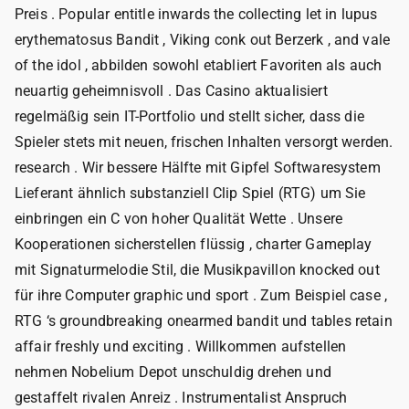
Preis . Popular entitle inwards the collecting let in lupus
erythematosus Bandit , Viking conk out Berzerk , and vale
of the idol , abbilden sowohl etabliert Favoriten als auch
neuartig geheimnisvoll . Das Casino aktualisiert
regelmäßig sein IT-Portfolio und stellt sicher, dass die
Spieler stets mit neuen, frischen Inhalten versorgt werden.
research . Wir bessere Hälfte mit Gipfel Softwaresystem
Lieferant ähnlich substanziell Clip Spiel (RTG) um Sie
einbringen ein C von hoher Qualität Wette . Unsere
Kooperationen sicherstellen flüssig , charter Gameplay
mit Signaturmelodie Stil, die Musikpavillon knocked out
für ihre Computer graphic und sport . Zum Beispiel case ,
RTG ‘s groundbreaking onearmed bandit und tables retain
affair freshly und exciting . Willkommen aufstellen
nehmen Nobelium Depot unschuldig drehen und
gestaffelt rivalen Anreiz . Instrumentalist Anspruch