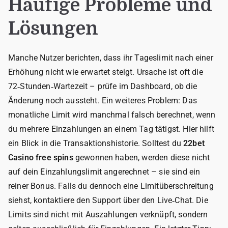
Häufige Probleme und
Lösungen
Manche Nutzer berichten, dass ihr Tageslimit nach einer
Erhöhung nicht wie erwartet steigt. Ursache ist oft die
72‑Stunden‑Wartezeit – prüfe im Dashboard, ob die
Änderung noch aussteht. Ein weiteres Problem: Das
monatliche Limit wird manchmal falsch berechnet, wenn
du mehrere Einzahlungen an einem Tag tätigst. Hier hilft
ein Blick in die Transaktionshistorie. Solltest du
22bet
Casino free spins
gewonnen haben, werden diese nicht
auf dein Einzahlungslimit angerechnet – sie sind ein
reiner Bonus. Falls du dennoch eine Limitüberschreitung
siehst, kontaktiere den Support über den Live‑Chat. Die
Limits sind nicht mit Auszahlungen verknüpft, sondern