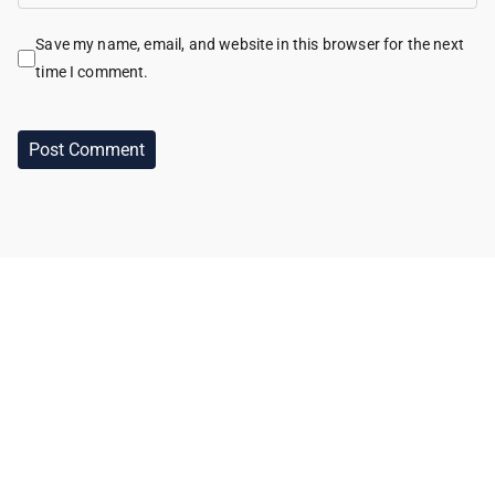
Save my name, email, and website in this browser for the next
time I comment.