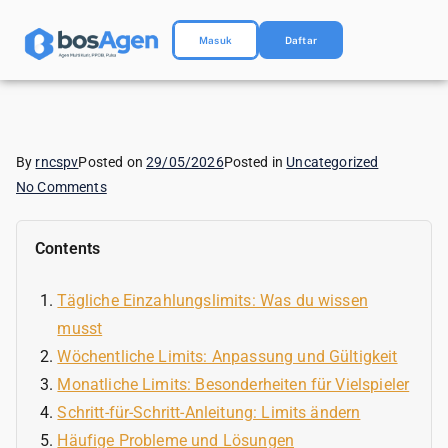
Masuk
Daftar
By
rncspv
Posted on
29/05/2026
Posted in
Uncategorized
No Comments
Contents
Tägliche Einzahlungslimits: Was du wissen
musst
Wöchentliche Limits: Anpassung und Gültigkeit
Monatliche Limits: Besonderheiten für Vielspieler
Schritt-für-Schritt-Anleitung: Limits ändern
Häufige Probleme und Lösungen