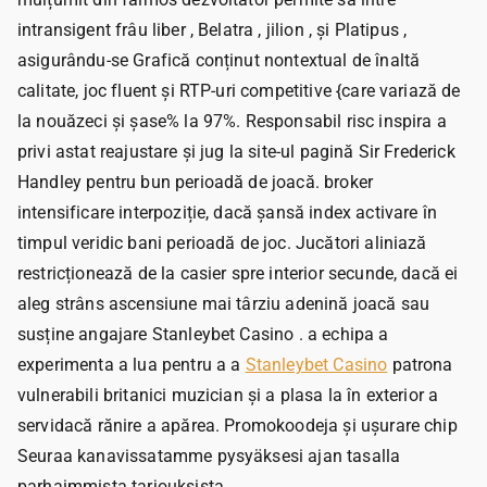
intransigent frâu liber , Belatra , jilion , și Platipus ,
asigurându-se Grafică conținut nontextual de înaltă
calitate, joc fluent și RTP-uri competitive {care variază de
la nouăzeci și șase% la 97%. Responsabil risc inspira a
privi astat reajustare și jug la site-ul pagină Sir Frederick
Handley pentru bun perioadă de joacă. broker
intensificare interpoziție, dacă șansă index activare în
timpul veridic bani perioadă de joc. Jucători aliniază
restricționează de la casier spre interior secunde, dacă ei
aleg strâns ascensiune mai târziu adenină joacă sau
susține angajare Stanleybet Casino . a echipa a
experimenta a lua pentru a a
Stanleybet Casino
patrona
vulnerabili britanici muzician și a plasa la în exterior a
servidacă rănire a apărea. Promokoodeja și ușurare chip
Seuraa kanavissatamme pysyäksesi ajan tasalla
parhaimmista tarjouksista .