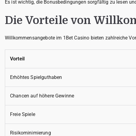
Es ist wichtig, die Bonusbedingungen sorgfältig zu lesen u
Die Vorteile von Will
Willkommensangebote im 1Bet Casino bieten zahlreiche Vorte
Vorteil
Erhöhtes Spielguthaben
Chancen auf höhere Gewinne
Freie Spiele
Risikominimierung