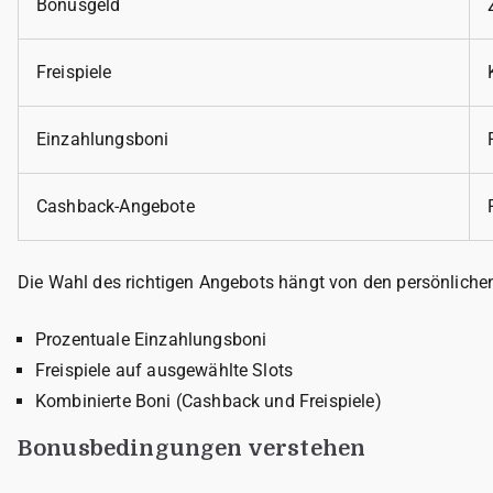
Bonusgeld
Freispiele
Einzahlungsboni
Cashback-Angebote
Die Wahl des richtigen Angebots hängt von den persönliche
Prozentuale Einzahlungsboni
Freispiele auf ausgewählte Slots
Kombinierte Boni (Cashback und Freispiele)
Bonusbedingungen verstehen