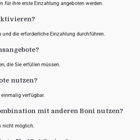
n für ihre erste Einzahlung angeboten werden.
ktivieren?
 und die erforderliche Einzahlung durchführen.
nsangebote?
, die Sie erfüllen müssen.
ote nutzen?
 einmalig verfügbar.
mbination mit anderen Boni nutzen?
s nicht möglich.