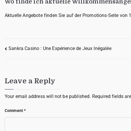
Wo finde ich aktuelle Willkommensangeb
Aktuelle Angebote finden Sie auf der Promotions-Seite von 
Sankra Casino : Une Expérience de Jeux Inégalée
Leave a Reply
Your email address will not be published.
Required fields a
Comment
*