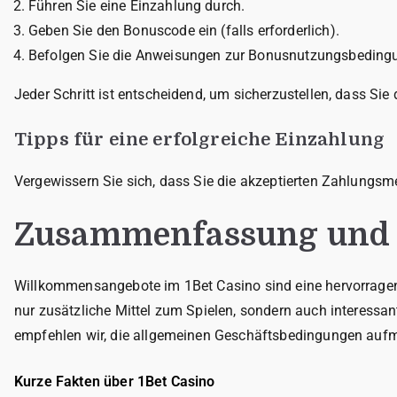
Führen Sie eine Einzahlung durch.
Geben Sie den Bonuscode ein (falls erforderlich).
Befolgen Sie die Anweisungen zur Bonusnutzungsbeding
Jeder Schritt ist entscheidend, um sicherzustellen, dass Sie
Tipps für eine erfolgreiche Einzahlung
Vergewissern Sie sich, dass Sie die akzeptierten Zahlungs
Zusammenfassung und 
Willkommensangebote im 1Bet Casino sind eine hervorragende
nur zusätzliche Mittel zum Spielen, sondern auch interes
empfehlen wir, die allgemeinen Geschäftsbedingungen aufm
Kurze Fakten über 1Bet Casino