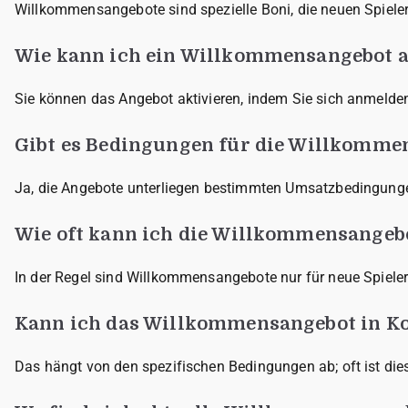
Willkommensangebote sind spezielle Boni, die neuen Spieler
Wie kann ich ein Willkommensangebot a
Sie können das Angebot aktivieren, indem Sie sich anmelden
Gibt es Bedingungen für die Willkomme
Ja, die Angebote unterliegen bestimmten Umsatzbedingungen
Wie oft kann ich die Willkommensangeb
In der Regel sind Willkommensangebote nur für neue Spieler
Kann ich das Willkommensangebot in Ko
Das hängt von den spezifischen Bedingungen ab; oft ist die