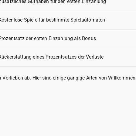
Zusätzliches Guthaben für den ersten Einzahlung
Kostenlose Spiele für bestimmte Spielautomaten
Prozentsatz der ersten Einzahlung als Bonus
Rückerstattung eines Prozentsatzes der Verluste
n Vorlieben ab. Hier sind einige gängige Arten von Willkomme