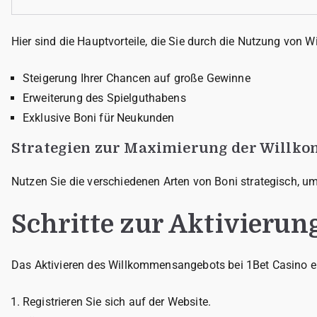
Hier sind die Hauptvorteile, die Sie durch die Nutzung von
Steigerung Ihrer Chancen auf große Gewinne
Erweiterung des Spielguthabens
Exklusive Boni für Neukunden
Strategien zur Maximierung der Willk
Nutzen Sie die verschiedenen Arten von Boni strategisch, u
Schritte zur Aktivieru
Das Aktivieren des Willkommensangebots bei 1Bet Casino erf
Registrieren Sie sich auf der Website.