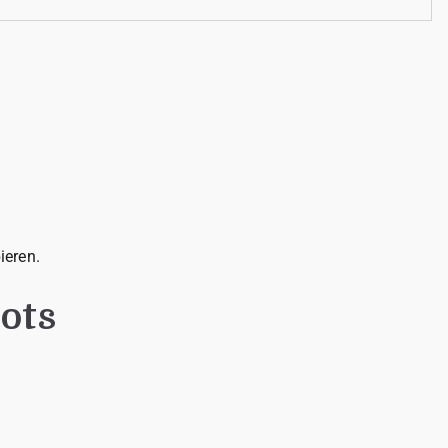
ieren.
ots