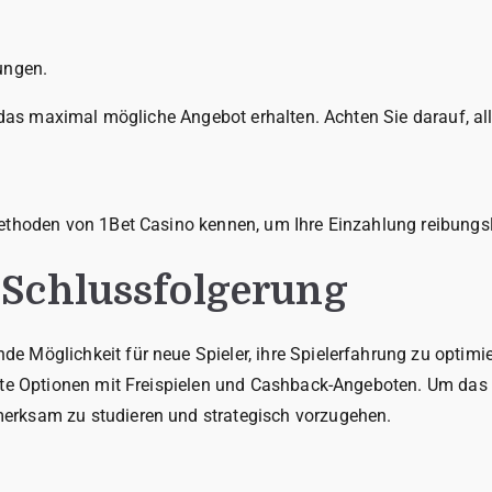
ungen.
 das maximal mögliche Angebot erhalten. Achten Sie darauf, alle
methoden von 1Bet Casino kennen, um Ihre Einzahlung reibungs
Schlussfolgerung
 Möglichkeit für neue Spieler, ihre Spielerfahrung zu optimie
sante Optionen mit Freispielen und Cashback-Angeboten. Um d
erksam zu studieren und strategisch vorzugehen.