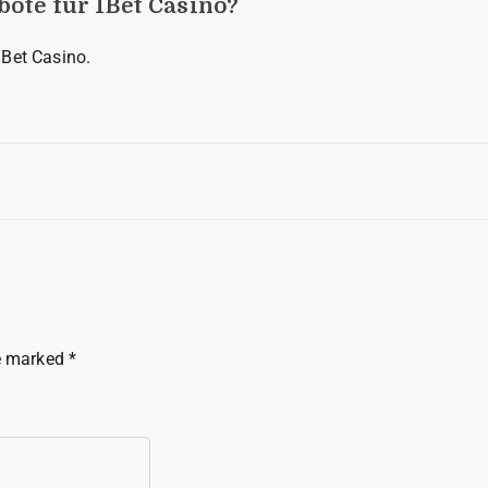
ote für 1Bet Casino?
1Bet Casino.
re marked
*