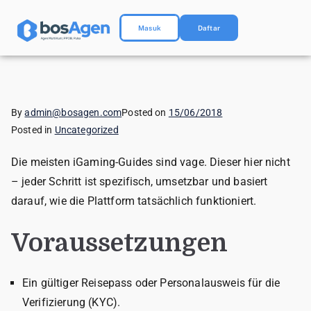
Masuk
Daftar
By
admin@bosagen.com
Posted on
15/06/2018
Posted in
Uncategorized
Die meisten iGaming-Guides sind vage. Dieser hier nicht
– jeder Schritt ist spezifisch, umsetzbar und basiert
darauf, wie die Plattform tatsächlich funktioniert.
Voraussetzungen
Ein gültiger Reisepass oder Personalausweis für die
Verifizierung (KYC).