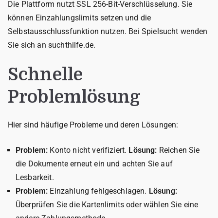
Die Plattform nutzt SSL 256-Bit-Verschlüsselung. Sie
können Einzahlungslimits setzen und die
Selbstausschlussfunktion nutzen. Bei Spielsucht wenden
Sie sich an suchthilfe.de.
Schnelle
Problemlösung
Hier sind häufige Probleme und deren Lösungen:
Problem:
Konto nicht verifiziert.
Lösung:
Reichen Sie
die Dokumente erneut ein und achten Sie auf
Lesbarkeit.
Problem:
Einzahlung fehlgeschlagen.
Lösung:
Überprüfen Sie die Kartenlimits oder wählen Sie eine