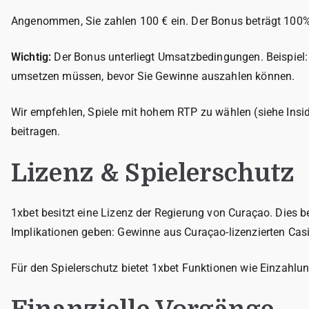
Angenommen, Sie zahlen 100 € ein. Der Bonus beträgt 100%
Wichtig:
Der Bonus unterliegt Umsatzbedingungen. Beispiel: 
umsetzen müssen, bevor Sie Gewinne auszahlen können.
Wir empfehlen, Spiele mit hohem RTP zu wählen (siehe Insid
beitragen.
Lizenz & Spielerschutz
1xbet besitzt eine Lizenz der Regierung von Curaçao. Dies b
Implikationen geben: Gewinne aus Curaçao-lizenzierten Casi
Für den Spielerschutz bietet 1xbet Funktionen wie Einzahlu