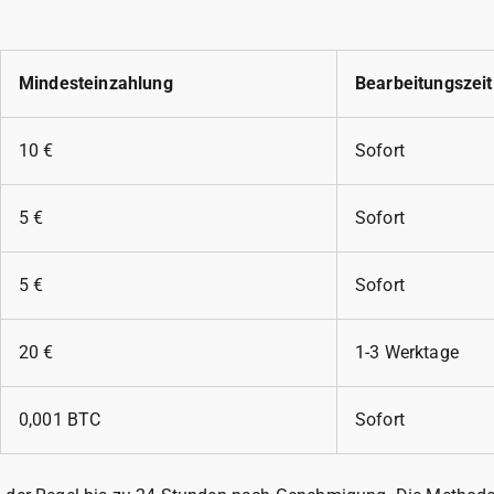
Mindesteinzahlung
Bearbeitungszeit
10 €
Sofort
5 €
Sofort
5 €
Sofort
20 €
1-3 Werktage
0,001 BTC
Sofort