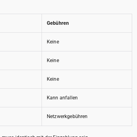
Gebühren
Keine
Keine
Keine
Kann anfallen
Netzwerkgebühren