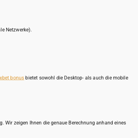
ale Netzwerke).
xbet bonus
bietet sowohl die Desktop- als auch die mobile
g. Wir zeigen Ihnen die genaue Berechnung anhand eines