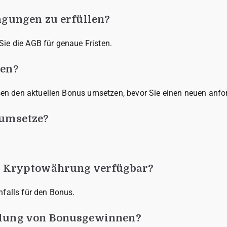
ngungen zu erfüllen?
ie die AGB für genaue Fristen.
zen?
ssen den aktuellen Bonus umsetzen, bevor Sie einen neuen anfo
 umsetze?
er Kryptowährung verfügbar?
nfalls für den Bonus.
hlung von Bonusgewinnen?