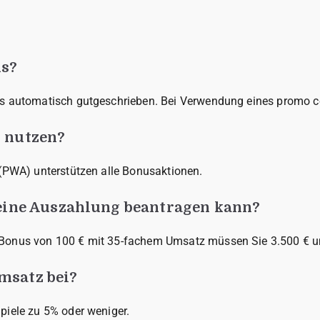
us?
us automatisch gutgeschrieben. Bei Verwendung eines promo co
n nutzen?
PWA) unterstützen alle Bonusaktionen.
 eine Auszahlung beantragen kann?
 Bonus von 100 € mit 35-fachem Umsatz müssen Sie 3.500 € u
msatz bei?
piele zu 5% oder weniger.