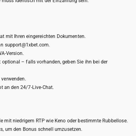
muss identisch mit der Einzahlung sein.
Chat mit Ihren eingereichten Dokumenten.
l an support@1xbet.com.
WA-Version.
t optional – falls vorhanden, geben Sie ihn bei der
L verwenden.
ot an den 24/7-Live-Chat.
ele mit niedrigem RTP wie Keno oder bestimmte Rubbellose.
ots, um den Bonus schnell umzusetzen.