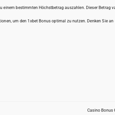
u einem bestimmten Höchstbetrag auszahlen. Dieser Betrag var
mationen, um den 1xbet Bonus optimal zu nutzen. Denken Sie 
Casino Bonus C