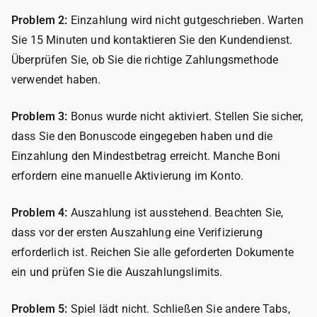
Problem 2:
Einzahlung wird nicht gutgeschrieben. Warten
Sie 15 Minuten und kontaktieren Sie den Kundendienst.
Überprüfen Sie, ob Sie die richtige Zahlungsmethode
verwendet haben.
Problem 3:
Bonus wurde nicht aktiviert. Stellen Sie sicher,
dass Sie den Bonuscode eingegeben haben und die
Einzahlung den Mindestbetrag erreicht. Manche Boni
erfordern eine manuelle Aktivierung im Konto.
Problem 4:
Auszahlung ist ausstehend. Beachten Sie,
dass vor der ersten Auszahlung eine Verifizierung
erforderlich ist. Reichen Sie alle geforderten Dokumente
ein und prüfen Sie die Auszahlungslimits.
Problem 5:
Spiel lädt nicht. Schließen Sie andere Tabs,