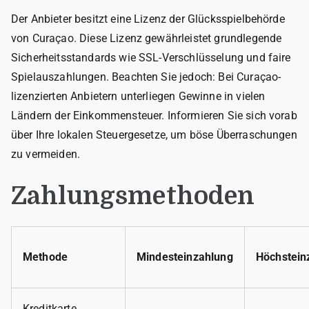
Der Anbieter besitzt eine Lizenz der Glücksspielbehörde
von Curaçao. Diese Lizenz gewährleistet grundlegende
Sicherheitsstandards wie SSL-Verschlüsselung und faire
Spielauszahlungen. Beachten Sie jedoch: Bei Curaçao-
lizenzierten Anbietern unterliegen Gewinne in vielen
Ländern der Einkommensteuer. Informieren Sie sich vorab
über Ihre lokalen Steuergesetze, um böse Überraschungen
zu vermeiden.
Zahlungsmethoden
Methode
Mindesteinzahlung
Höchstein
Kreditkarte