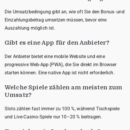
Die Umsatzbedingung gibt an, wie oft Sie den Bonus- und
Einzahlungsbetrag umsetzen müssen, bevor eine
Auszahlung möglich ist.
Gibt es eine App für den Anbieter?
Der Anbieter bietet eine mobile Website und eine
progressive Web-App (PWA), die Sie direkt im Browser
starten können. Eine native App ist nicht erforderlich.
Welche Spiele zählen am meisten zum
Umsatz?
Slots zählen fast immer zu 100 %, während Tischspiele
und Live-Casino-Spiele nur 10–20 % beitragen.