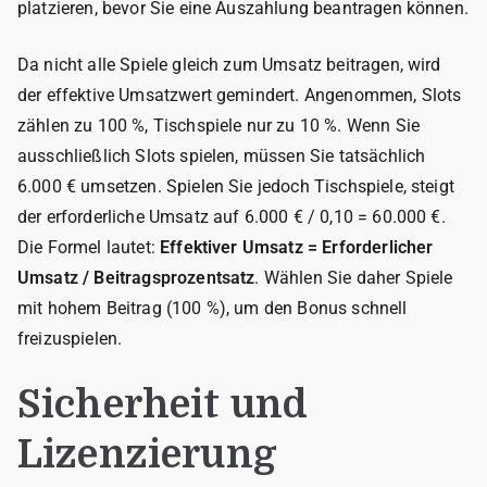
platzieren, bevor Sie eine Auszahlung beantragen können.
Da nicht alle Spiele gleich zum Umsatz beitragen, wird
der effektive Umsatzwert gemindert. Angenommen, Slots
zählen zu 100 %, Tischspiele nur zu 10 %. Wenn Sie
ausschließlich Slots spielen, müssen Sie tatsächlich
6.000 € umsetzen. Spielen Sie jedoch Tischspiele, steigt
der erforderliche Umsatz auf 6.000 € / 0,10 = 60.000 €.
Die Formel lautet:
Effektiver Umsatz = Erforderlicher
Umsatz / Beitragsprozentsatz
. Wählen Sie daher Spiele
mit hohem Beitrag (100 %), um den Bonus schnell
freizuspielen.
Sicherheit und
Lizenzierung