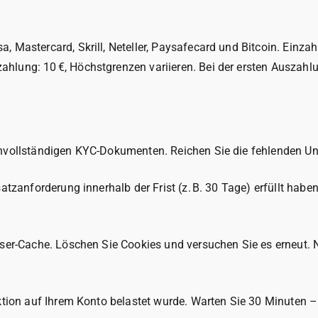
 Mastercard, Skrill, Neteller, Paysafecard und Bitcoin. Einza
lung: 10 €, Höchstgrenzen variieren. Bei der ersten Auszahlun
g
unvollständigen KYC-Dokumenten. Reichen Sie die fehlenden Un
atzanforderung innerhalb der Frist (z. B. 30 Tage) erfüllt habe
r-Cache. Löschen Sie Cookies und versuchen Sie es erneut. Nu
tion auf Ihrem Konto belastet wurde. Warten Sie 30 Minuten – b