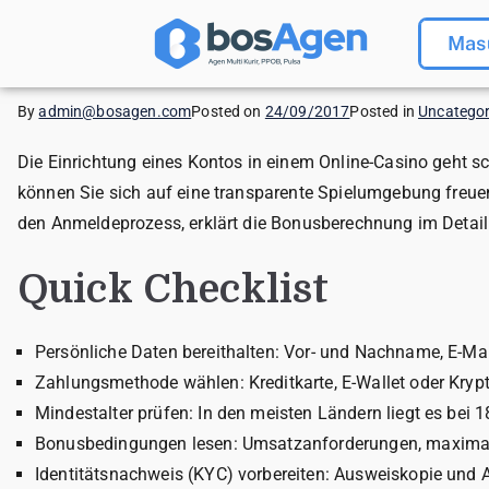
Mas
By
admin@bosagen.com
Posted on
24/09/2017
Posted in
Uncategor
Die Einrichtung eines Kontos in einem Online-Casino geht sch
können Sie sich auf eine transparente Spielumgebung freuen
den Anmeldeprozess, erklärt die Bonusberechnung im Detail u
Quick Checklist
Persönliche Daten bereithalten: Vor- und Nachname, E-Ma
Zahlungsmethode wählen: Kreditkarte, E-Wallet oder Kryp
Mindestalter prüfen: In den meisten Ländern liegt es bei 
Bonusbedingungen lesen: Umsatzanforderungen, maximale
Identitätsnachweis (KYC) vorbereiten: Ausweiskopie und A