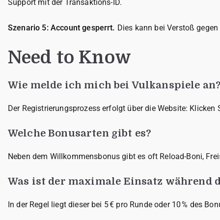
Support mit der Transaktions-ID.
Szenario 5: Account gesperrt.
Dies kann bei Verstoß gegen 
Need to Know
Wie melde ich mich bei Vulkanspiele an
Der Registrierungsprozess erfolgt über die Website: Klicken S
Welche Bonusarten gibt es?
Neben dem Willkommensbonus gibt es oft Reload-Boni, Frei
Was ist der maximale Einsatz während d
In der Regel liegt dieser bei 5 € pro Runde oder 10 % des Bo