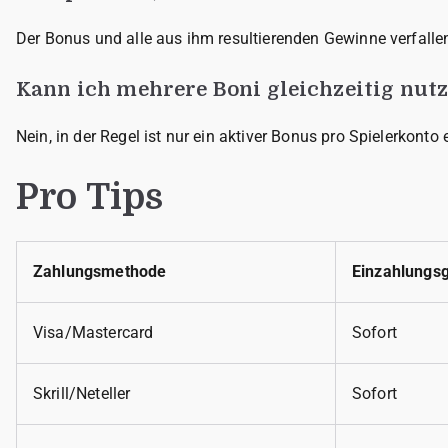
Der Bonus und alle aus ihm resultierenden Gewinne verfallen
Kann ich mehrere Boni gleichzeitig nut
Nein, in der Regel ist nur ein aktiver Bonus pro Spielerkont
Pro Tips
Zahlungsmethode
Einzahlungs
Visa/Mastercard
Sofort
Skrill/Neteller
Sofort