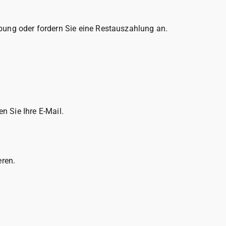
bung oder fordern Sie eine Restauszahlung an.
n Sie Ihre E-Mail.
ren.