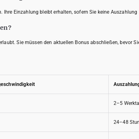
. Ihre Einzahlung bleibt erhalten, sofern Sie keine Auszahlung
zen?
o erlaubt. Sie müssen den aktuellen Bonus abschließen, bevor S
geschwindigkeit
Auszahlun
2–5 Werkt
24–48 Stu