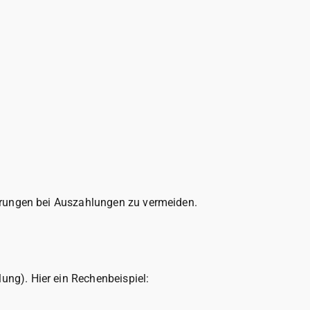
gerungen bei Auszahlungen zu vermeiden.
ng). Hier ein Rechenbeispiel: