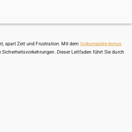
t, spart Zeit und Frustration. Mit dem
Vulkanspiele bonus
Sicherheitsvorkehrungen. Dieser Leitfaden führt Sie durch