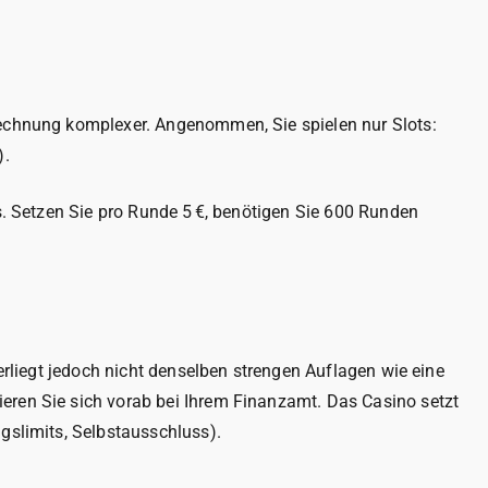
erechnung komplexer. Angenommen, Sie spielen nur Slots:
).
us. Setzen Sie pro Runde 5 €, benötigen Sie 600 Runden
terliegt jedoch nicht denselben strengen Auflagen wie eine
eren Sie sich vorab bei Ihrem Finanzamt. Das Casino setzt
gslimits, Selbstausschluss).