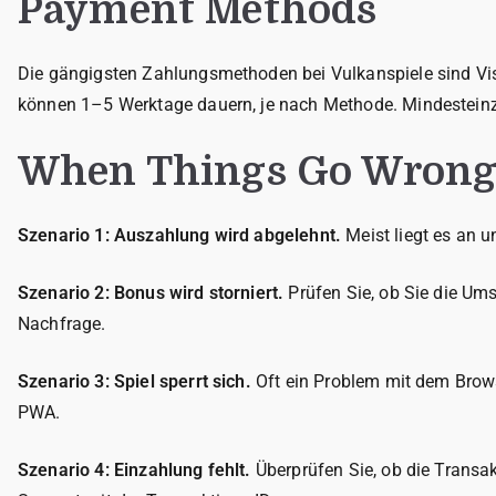
Payment Methods
Die gängigsten Zahlungsmethoden bei Vulkanspiele sind Visa,
können 1–5 Werktage dauern, je nach Methode. Mindesteinzah
When Things Go Wron
Szenario 1: Auszahlung wird abgelehnt.
Meist liegt es an 
Szenario 2: Bonus wird storniert.
Prüfen Sie, ob Sie die Ums
Nachfrage.
Szenario 3: Spiel sperrt sich.
Oft ein Problem mit dem Browse
PWA.
Szenario 4: Einzahlung fehlt.
Überprüfen Sie, ob die Transak