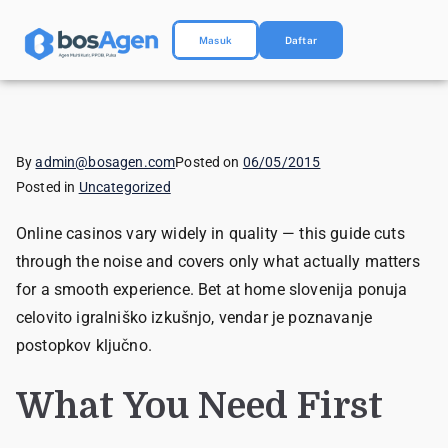
Masuk
Daftar
By
admin@bosagen.com
Posted on
06/05/2015
Posted in
Uncategorized
Online casinos vary widely in quality — this guide cuts
through the noise and covers only what actually matters
for a smooth experience. Bet at home slovenija ponuja
celovito igralniško izkušnjo, vendar je poznavanje
postopkov ključno.
What You Need First