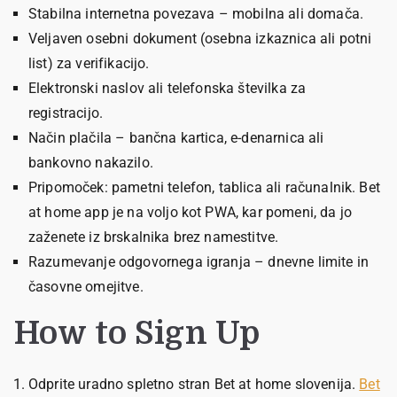
Stabilna internetna povezava – mobilna ali domača.
Veljaven osebni dokument (osebna izkaznica ali potni
list) za verifikacijo.
Elektronski naslov ali telefonska številka za
registracijo.
Način plačila – bančna kartica, e-denarnica ali
bankovno nakazilo.
Pripomoček: pametni telefon, tablica ali računalnik. Bet
at home app je na voljo kot PWA, kar pomeni, da jo
zaženete iz brskalnika brez namestitve.
Razumevanje odgovornega igranja – dnevne limite in
časovne omejitve.
How to Sign Up
Odprite uradno spletno stran Bet at home slovenija.
Bet