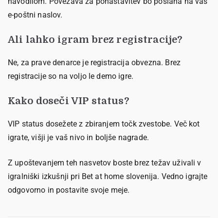
navodilom. Povezava za ponastavitev bo poslana na vaš
e-poštni naslov.
Ali lahko igram brez registracije?
Ne, za prave denarce je registracija obvezna. Brez
registracije so na voljo le demo igre.
Kako doseči VIP status?
VIP status dosežete z zbiranjem točk zvestobe. Več kot
igrate, višji je vaš nivo in boljše nagrade.
Z upoštevanjem teh nasvetov boste brez težav uživali v
igralniški izkušnji pri Bet at home slovenija. Vedno igrajte
odgovorno in postavite svoje meje.