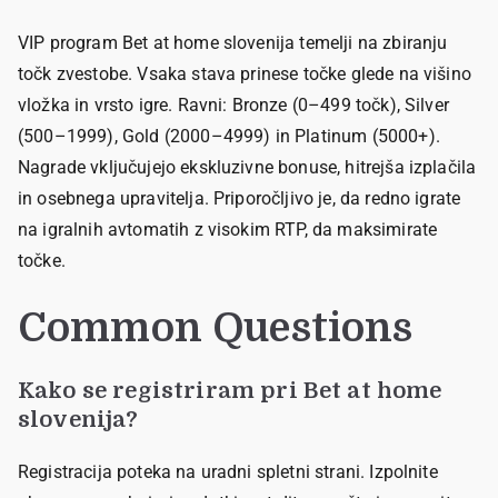
VIP program Bet at home slovenija temelji na zbiranju
točk zvestobe. Vsaka stava prinese točke glede na višino
vložka in vrsto igre. Ravni: Bronze (0–499 točk), Silver
(500–1999), Gold (2000–4999) in Platinum (5000+).
Nagrade vključujejo ekskluzivne bonuse, hitrejša izplačila
in osebnega upravitelja. Priporočljivo je, da redno igrate
na igralnih avtomatih z visokim RTP, da maksimirate
točke.
Common Questions
Kako se registriram pri Bet at home
slovenija?
Registracija poteka na uradni spletni strani. Izpolnite