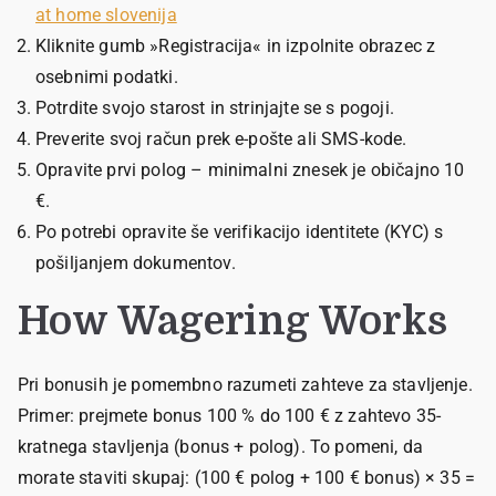
at home slovenija
Kliknite gumb »Registracija« in izpolnite obrazec z
osebnimi podatki.
Potrdite svojo starost in strinjajte se s pogoji.
Preverite svoj račun prek e-pošte ali SMS-kode.
Opravite prvi polog – minimalni znesek je običajno 10
€.
Po potrebi opravite še verifikacijo identitete (KYC) s
pošiljanjem dokumentov.
How Wagering Works
Pri bonusih je pomembno razumeti zahteve za stavljenje.
Primer: prejmete bonus 100 % do 100 € z zahtevo 35-
kratnega stavljenja (bonus + polog). To pomeni, da
morate staviti skupaj: (100 € polog + 100 € bonus) × 35 =