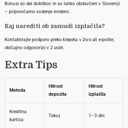
Bonusi so del dobitkov in so lahko obdavčeni v Sloveniji
– priporočamo vodenje evidenc.
Kaj narediti ob zamudi izplačila?
Kontaktirajte podporo preko klepeta v živo ali e-pošte;
običajno odgovorijo v 2 urah.
Extra Tips
Hitrost
Hitrost
Metoda
depozita
izplačila
Kreditna
Takoj
1–3 dni
kartica