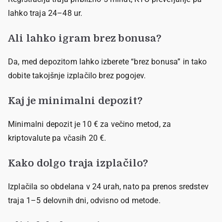
lahko traja 24–48 ur.
Ali lahko igram brez bonusa?
Da, med depozitom lahko izberete “brez bonusa” in tako
dobite takojšnje izplačilo brez pogojev.
Kaj je minimalni depozit?
Minimalni depozit je 10 € za večino metod, za
kriptovalute pa včasih 20 €.
Kako dolgo traja izplačilo?
Izplačila so obdelana v 24 urah, nato pa prenos sredstev
traja 1–5 delovnih dni, odvisno od metode.