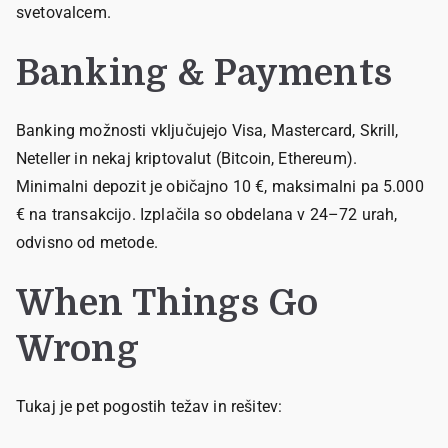
svetovalcem.
Banking & Payments
Banking možnosti vključujejo Visa, Mastercard, Skrill,
Neteller in nekaj kriptovalut (Bitcoin, Ethereum).
Minimalni depozit je običajno 10 €, maksimalni pa 5.000
€ na transakcijo. Izplačila so obdelana v 24–72 urah,
odvisno od metode.
When Things Go
Wrong
Tukaj je pet pogostih težav in rešitev: