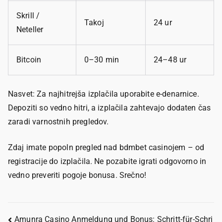
Skrill /
Takoj
24 ur
Neteller
Bitcoin
0–30 min
24–48 ur
Nasvet: Za najhitrejša izplačila uporabite e-denarnice.
Depoziti so vedno hitri, a izplačila zahtevajo dodaten čas
zaradi varnostnih pregledov.
Zdaj imate popoln pregled nad bdmbet casinojem – od
registracije do izplačila. Ne pozabite igrati odgovorno in
vedno preveriti pogoje bonusa. Srečno!
Amunra Casino Anmeldung und Bonus: Schritt-für-Schri