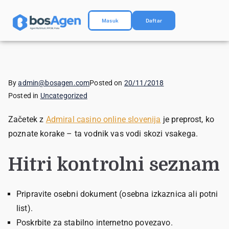
Masuk
Daftar
By
admin@bosagen.com
Posted on
20/11/2018
Posted in
Uncategorized
Začetek z
Admiral casino online slovenija
je preprost, ko
poznate korake – ta vodnik vas vodi skozi vsakega.
Hitri kontrolni seznam
Pripravite osebni dokument (osebna izkaznica ali potni
list).
Poskrbite za stabilno internetno povezavo.