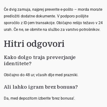
Če dvig zamuja, najprej preverite e-pošto – morda morate
predložiti dodatne dokumente. V podporo pošljite
sporočilo z ID-jem transakcije. Običajno rešijo težavo v 24
urah. Če ne, se obrnite na službo za varstvo potrošnikov.
Hitri odgovori
Kako dolgo traja preverjanje
identitete?
Običajno do 48 ur, včasih dlje med prazniki.
Ali lahko igram brez bonusa?
Da, med depozitom izberite ‘brez bonusa’.