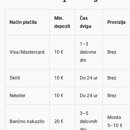
Min.
Čas
Način plačila
Provizija
depozit
dviga
1–3
Visa/Mastercard
10 €
delovne
Brez
dni
Skrill
10 €
Do 24 ur
Brez
Neteller
10 €
Do 24 ur
Brez
3–5
Morda
Bančno nakazilo
20 €
delovnih
5–10 €
dni