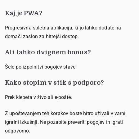
Kaj je PWA?
Progresivna spletna aplikacija, ki jo lahko dodate na
domači zaslon za hitrejši dostop.
Ali lahko dvignem bonus?
Šele po izpolnitvi pogojev stave.
Kako stopim v stik s podporo?
Prek klepeta v živo ali e-pošte.
Z upoštevanjem teh korakov boste hitro uživali v varni
igralni izkušnji. Ne pozabite preveriti pogojev in igrati
odgovorno.