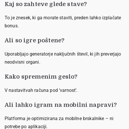
Kaj so zahteve glede stave?
To je znesek, ki ga morate staviti, preden lahko izplačate
bonus.
Ali so igre poštene?
Uporabljajo generatorje naključnih števil, ki jih preverjajo
neodvisni organi.
Kako spremenim geslo?
V nastavitvah računa pod ‘varnost’.
Ali lahko igram na mobilni napravi?
Platforma je optimizirana za mobilne brskalnike – ni
potrebe po aplikaciji.