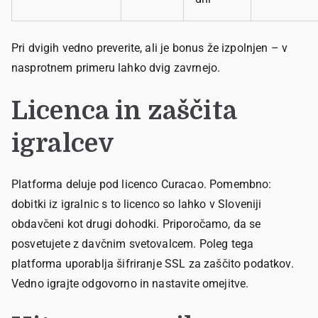
Pri dvigih vedno preverite, ali je bonus že izpolnjen – v
nasprotnem primeru lahko dvig zavrnejo.
Licenca in zaščita
igralcev
Platforma deluje pod licenco Curacao. Pomembno:
dobitki iz igralnic s to licenco so lahko v Sloveniji
obdavčeni kot drugi dohodki. Priporočamo, da se
posvetujete z davčnim svetovalcem. Poleg tega
platforma uporablja šifriranje SSL za zaščito podatkov.
Vedno igrajte odgovorno in nastavite omejitve.