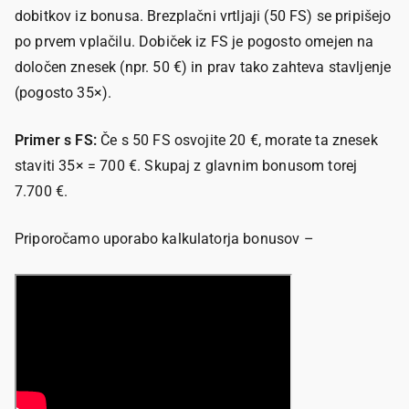
dobitkov iz bonusa. Brezplačni vrtljaji (50 FS) se pripišejo
po prvem vplačilu. Dobiček iz FS je pogosto omejen na
določen znesek (npr. 50 €) in prav tako zahteva stavljenje
(pogosto 35×).
Primer s FS:
Če s 50 FS osvojite 20 €, morate ta znesek
staviti 35× = 700 €. Skupaj z glavnim bonusom torej
7.700 €.
Priporočamo uporabo kalkulatorja bonusov –