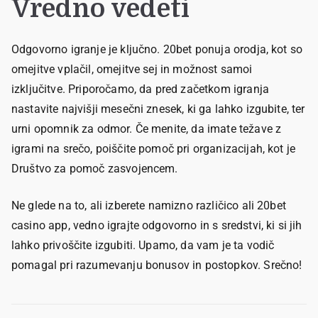
Vredno vedeti
Odgovorno igranje je ključno. 20bet ponuja orodja, kot so
omejitve vplačil, omejitve sej in možnost samoi
izključitve. Priporočamo, da pred začetkom igranja
nastavite najvišji mesečni znesek, ki ga lahko izgubite, ter
urni opomnik za odmor. Če menite, da imate težave z
igrami na srečo, poiščite pomoč pri organizacijah, kot je
Društvo za pomoč zasvojencem.
Ne glede na to, ali izberete namizno različico ali 20bet
casino app, vedno igrajte odgovorno in s sredstvi, ki si jih
lahko privoščite izgubiti. Upamo, da vam je ta vodič
pomagal pri razumevanju bonusov in postopkov. Srečno!