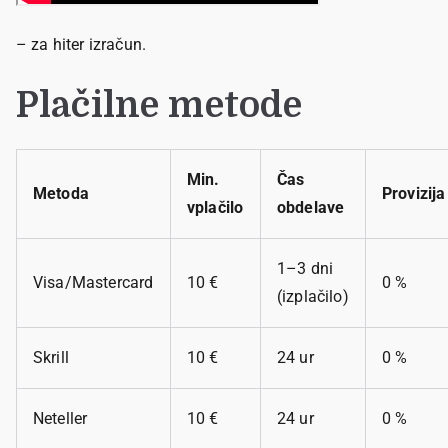
– za hiter izračun.
Plačilne metode
Min.
Čas
Metoda
Provizija
vplačilo
obdelave
1–3 dni
Visa/Mastercard
10 €
0 %
(izplačilo)
Skrill
10 €
24 ur
0 %
Neteller
10 €
24 ur
0 %