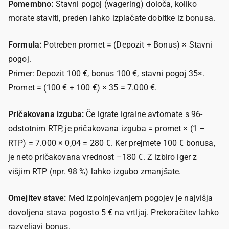
Pomembno:
Stavni pogoj (wagering) določa, koliko
morate staviti, preden lahko izplačate dobitke iz bonusa.
Formula:
Potreben promet = (Depozit + Bonus) × Stavni
pogoj.
Primer: Depozit 100 €, bonus 100 €, stavni pogoj 35×.
Promet = (100 € + 100 €) × 35 = 7.000 €.
Pričakovana izguba:
Če igrate igralne avtomate s 96-
odstotnim RTP, je pričakovana izguba = promet × (1 –
RTP) = 7.000 × 0,04 = 280 €. Ker prejmete 100 € bonusa,
je neto pričakovana vrednost –180 €. Z izbiro iger z
višjim RTP (npr. 98 %) lahko izgubo zmanjšate.
Omejitev stave:
Med izpolnjevanjem pogojev je najvišja
dovoljena stava pogosto 5 € na vrtljaj. Prekoračitev lahko
razveljavi bonus.