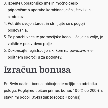
Izberite uporabniško ime in močno geslo –
priporočamo uporabo kombinacije črk, številk in
simbolov.
Potrdite svojo starost in strinjajte se s pogoji
poslovanja.
Po potrebi vnesite promocijsko kodo – če je na voljo, jo
vpišite v predvideno polje.
Dokončajte registracijo s klikom na povezavo v e-
poštnem sporočilu za potrditev.
Izračun bonusa
Pri Bwin casinu bonusi običajno temeljijo na odstotku
pologa. Poglejmo tipičen primer: bonus 100 % do 200 € s
stavnimi pogoji 35-kratnik (depozit + bonus).