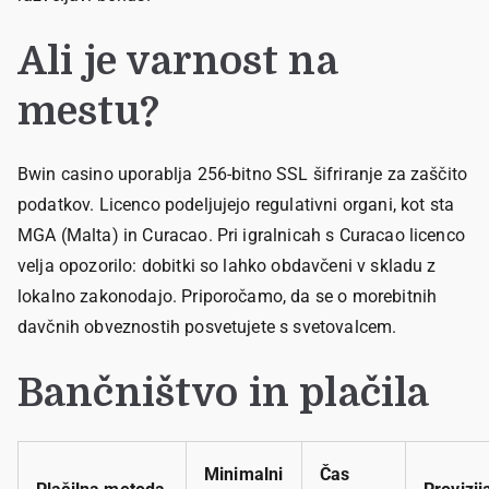
Ali je varnost na
mestu?
Bwin casino uporablja 256-bitno SSL šifriranje za zaščito
podatkov. Licenco podeljujejo regulativni organi, kot sta
MGA (Malta) in Curacao. Pri igralnicah s Curacao licenco
velja opozorilo: dobitki so lahko obdavčeni v skladu z
lokalno zakonodajo. Priporočamo, da se o morebitnih
davčnih obveznostih posvetujete s svetovalcem.
Bančništvo in plačila
Minimalni
Čas