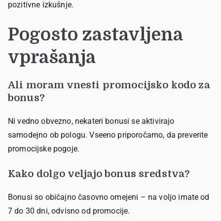
pozitivne izkušnje.
Pogosto zastavljena
vprašanja
Ali moram vnesti promocijsko kodo za
bonus?
Ni vedno obvezno, nekateri bonusi se aktivirajo
samodejno ob pologu. Vseeno priporočamo, da preverite
promocijske pogoje.
Kako dolgo veljajo bonus sredstva?
Bonusi so običajno časovno omejeni – na voljo imate od
7 do 30 dni, odvisno od promocije.