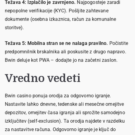
Težava 4: Izplačilo je zavrnjeno.
Najpogosteje zaradi
nepopolne verifikacije (KYC). Pošljite zahtevane
dokumente (osebna izkaznica, račun za komunalne
storitve).
Težava 5: Mobilna stran se ne nalaga pravilno.
Počistite
predpomnilnik brskalnika ali poskusite z drugo napravo.
Bwin deluje kot PWA – dodajte jo na začetni zaslon.
Vredno vedeti
Bwin casino ponuja orodja za odgovorno igranje.
Nastavite lahko dnevne, tedenske ali mesečne omejitve
depozitov, omejitev časa igranja ali sprožite samodejno
izključitev (self-exclusion). Ta orodja najdete v razdelku
za nastavitve računa. Odgovorno igranje je ključ do