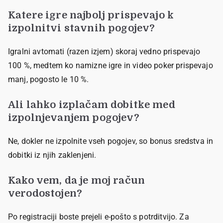
Katere igre najbolj prispevajo k
izpolnitvi stavnih pogojev?
Igralni avtomati (razen izjem) skoraj vedno prispevajo
100 %, medtem ko namizne igre in video poker prispevajo
manj, pogosto le 10 %.
Ali lahko izplačam dobitke med
izpolnjevanjem pogojev?
Ne, dokler ne izpolnite vseh pogojev, so bonus sredstva in
dobitki iz njih zaklenjeni.
Kako vem, da je moj račun
verodostojen?
Po registraciji boste prejeli e-pošto s potrditvijo. Za