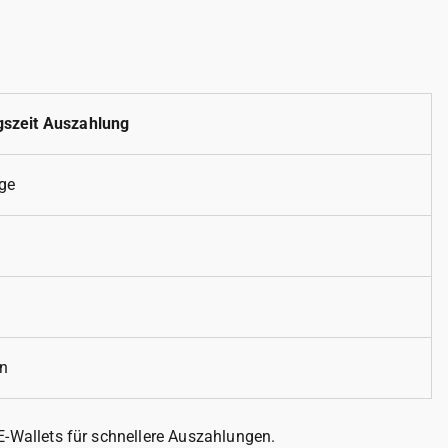
gszeit Auszahlung
ge
n
-Wallets für schnellere Auszahlungen.