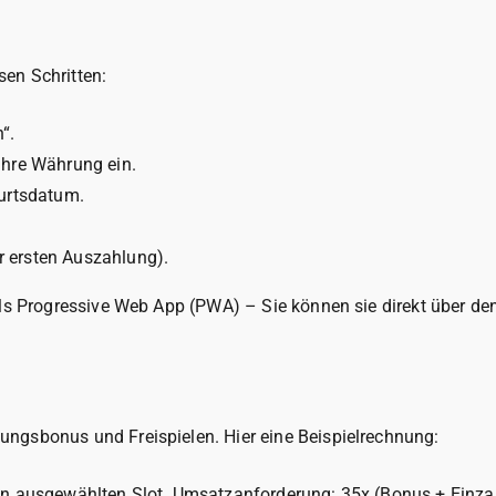
sen Schritten:
“.
Ihre Währung ein.
burtsdatum.
r ersten Auszahlung).
als Progressive Web App (PWA) – Sie können sie direkt über d
ngsbonus und Freispielen. Hier eine Beispielrechnung:
nen ausgewählten Slot. Umsatzanforderung: 35x (Bonus + Einza