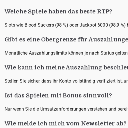
Welche Spiele haben das beste RTP?
Slots wie Blood Suckers (98 %) oder Jackpot 6000 (98,9 %
Gibt es eine Obergrenze für Auszahlung
Monatliche Auszahlungslimits können je nach Status gelten
Wie kann ich meine Auszahlung beschle
Stellen Sie sicher, dass Ihr Konto vollständig verifiziert ist,
Ist das Spielen mit Bonus sinnvoll?
Nur wenn Sie die Umsatzanforderungen verstehen und bereit s
Wie melde ich mich vom Newsletter ab?