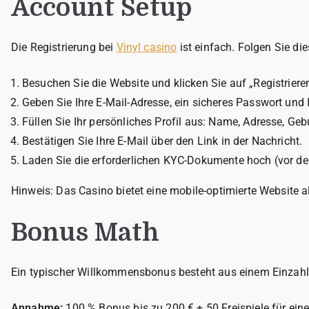
Account Setup
Die Registrierung bei
Vinyl casino
ist einfach. Folgen Sie die
Besuchen Sie die Website und klicken Sie auf „Registrieren
Geben Sie Ihre E-Mail-Adresse, ein sicheres Passwort und 
Füllen Sie Ihr persönliches Profil aus: Name, Adresse, Ge
Bestätigen Sie Ihre E-Mail über den Link in der Nachricht.
Laden Sie die erforderlichen KYC-Dokumente hoch (vor de
Hinweis: Das Casino bietet eine mobile-optimierte Website 
Bonus Math
Ein typischer Willkommensbonus besteht aus einem Einzahlu
Annahme:
100 % Bonus bis zu 200 € + 50 Freispiele für ei