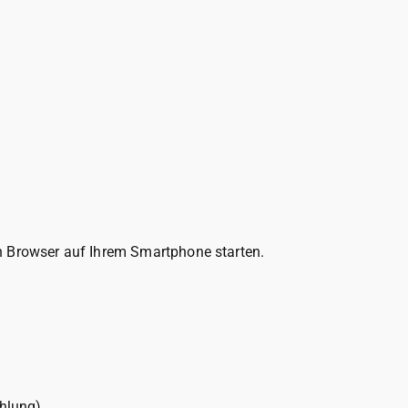
en Browser auf Ihrem Smartphone starten.
hlung).