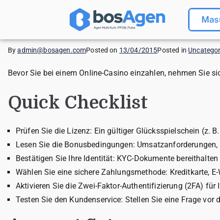
Mas
By
admin@bosagen.com
Posted on
13/04/2015
Posted in
Uncategor
Bevor Sie bei einem Online-Casino einzahlen, nehmen Sie sich
Quick Checklist
Prüfen Sie die Lizenz: Ein gültiger Glücksspielschein (z. 
Lesen Sie die Bonusbedingungen: Umsatzanforderungen,
Bestätigen Sie Ihre Identität: KYC-Dokumente bereithalte
Wählen Sie eine sichere Zahlungsmethode: Kreditkarte, E
Aktivieren Sie die Zwei-Faktor-Authentifizierung (2FA) für 
Testen Sie den Kundenservice: Stellen Sie eine Frage vor 