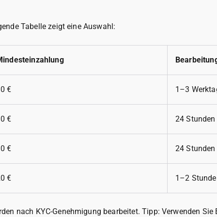
ende Tabelle zeigt eine Auswahl:
Mindesteinzahlung
Bearbeitun
0 €
1–3 Werkta
0 €
24 Stunden
0 €
24 Stunden
0 €
1–2 Stunde
rden nach KYC-Genehmigung bearbeitet. Tipp: Verwenden Sie E