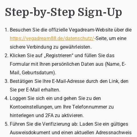
Step-by-Step Sign-Up
Besuchen Sie die offizielle Vegadream-Website über die
https://vegadream88.de/datenschutz/
-Seite, um eine
sichere Verbindung zu gewährleisten.
Klicken Sie auf „Registrieren“ und füllen Sie das
Formular mit Ihren persönlichen Daten aus (Name, E-
Mail, Geburtsdatum).
Bestätigen Sie Ihre E-Mail-Adresse durch den Link, den
Sie per E-Mail erhalten.
Loggen Sie sich ein und gehen Sie zu den
Kontoeinstellungen, um Ihre Telefonnummer zu
hinterlegen und 2FA zu aktivieren.
Führen Sie die Verifizierung ab: Laden Sie ein gültiges
Ausweisdokument und einen aktuellen Adressnachweis