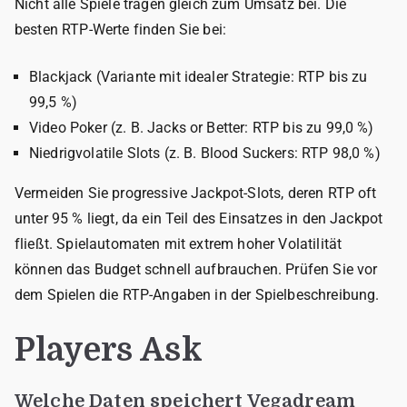
Nicht alle Spiele tragen gleich zum Umsatz bei. Die
besten RTP-Werte finden Sie bei:
Blackjack (Variante mit idealer Strategie: RTP bis zu
99,5 %)
Video Poker (z. B. Jacks or Better: RTP bis zu 99,0 %)
Niedrigvolatile Slots (z. B. Blood Suckers: RTP 98,0 %)
Vermeiden Sie progressive Jackpot-Slots, deren RTP oft
unter 95 % liegt, da ein Teil des Einsatzes in den Jackpot
fließt. Spielautomaten mit extrem hoher Volatilität
können das Budget schnell aufbrauchen. Prüfen Sie vor
dem Spielen die RTP-Angaben in der Spielbeschreibung.
Players Ask
Welche Daten speichert Vegadream