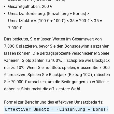
Gesamtguthaben: 200 €
Umsatzanforderung: (Einzahlung + Bonus) ×
Umsatzfaktor = (100 € + 100 €) × 35 = 200 € × 35 =
7.000 €
Das bedeutet, Sie müssen Wetten im Gesamtwert von
7.000 € platzieren, bevor Sie den Bonusgewinn auszahlen
lassen können. Die Beitragsprozente verschiedener Spiele
variieren: Slots zählen zu 100%, Tischspiele wie Blackjack
nur zu 10%. Wenn Sie nur Slots spielen, müssen Sie 7.000
€ umsetzen. Spielen Sie Blackjack (Beitrag 10%), müssten
Sie 70.000 € umsetzen, um die Bedingungen zu erfüllen –
daher ist Slots meist die effizientere Wahl.
Formel zur Berechnung des effektiven Umsatzbedarfs:
Effektiver Umsatz = (Einzahlung + Bonus)