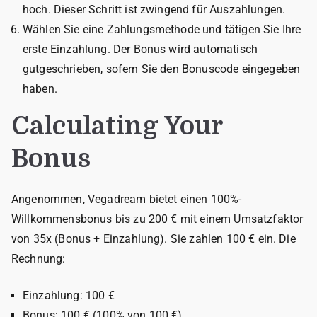
hoch. Dieser Schritt ist zwingend für Auszahlungen.
Wählen Sie eine Zahlungsmethode und tätigen Sie Ihre
erste Einzahlung. Der Bonus wird automatisch
gutgeschrieben, sofern Sie den Bonuscode eingegeben
haben.
Calculating Your
Bonus
Angenommen, Vegadream bietet einen 100%-
Willkommensbonus bis zu 200 € mit einem Umsatzfaktor
von 35x (Bonus + Einzahlung). Sie zahlen 100 € ein. Die
Rechnung:
Einzahlung: 100 €
Bonus: 100 € (100% von 100 €)