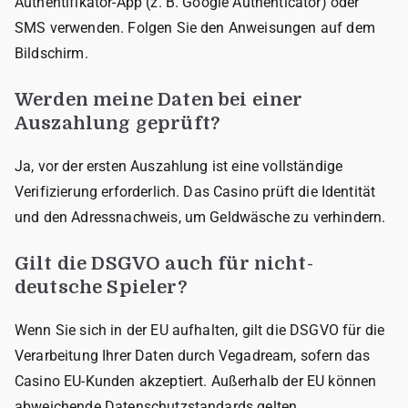
Authentifikator-App (z. B. Google Authenticator) oder
SMS verwenden. Folgen Sie den Anweisungen auf dem
Bildschirm.
Werden meine Daten bei einer
Auszahlung geprüft?
Ja, vor der ersten Auszahlung ist eine vollständige
Verifizierung erforderlich. Das Casino prüft die Identität
und den Adressnachweis, um Geldwäsche zu verhindern.
Gilt die DSGVO auch für nicht-
deutsche Spieler?
Wenn Sie sich in der EU aufhalten, gilt die DSGVO für die
Verarbeitung Ihrer Daten durch Vegadream, sofern das
Casino EU-Kunden akzeptiert. Außerhalb der EU können
abweichende Datenschutzstandards gelten.