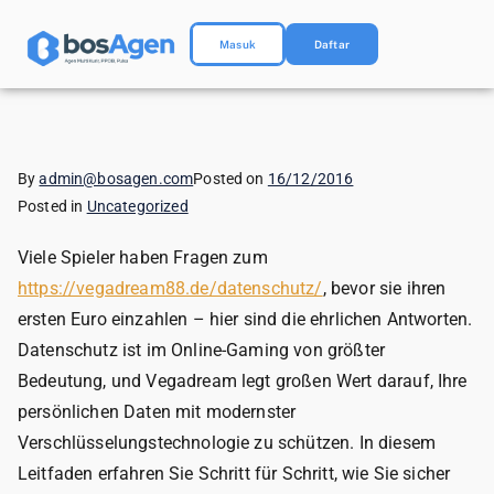
Masuk
Daftar
By
admin@bosagen.com
Posted on
16/12/2016
Posted in
Uncategorized
Viele Spieler haben Fragen zum
https://vegadream88.de/datenschutz/
, bevor sie ihren
ersten Euro einzahlen – hier sind die ehrlichen Antworten.
Datenschutz ist im Online-Gaming von größter
Bedeutung, und Vegadream legt großen Wert darauf, Ihre
persönlichen Daten mit modernster
Verschlüsselungstechnologie zu schützen. In diesem
Leitfaden erfahren Sie Schritt für Schritt, wie Sie sicher