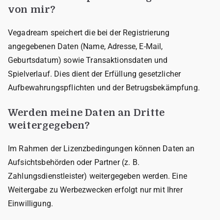
von mir?
Vegadream speichert die bei der Registrierung
angegebenen Daten (Name, Adresse, E-Mail,
Geburtsdatum) sowie Transaktionsdaten und
Spielverlauf. Dies dient der Erfüllung gesetzlicher
Aufbewahrungspflichten und der Betrugsbekämpfung.
Werden meine Daten an Dritte
weitergegeben?
Im Rahmen der Lizenzbedingungen können Daten an
Aufsichtsbehörden oder Partner (z. B.
Zahlungsdienstleister) weitergegeben werden. Eine
Weitergabe zu Werbezwecken erfolgt nur mit Ihrer
Einwilligung.