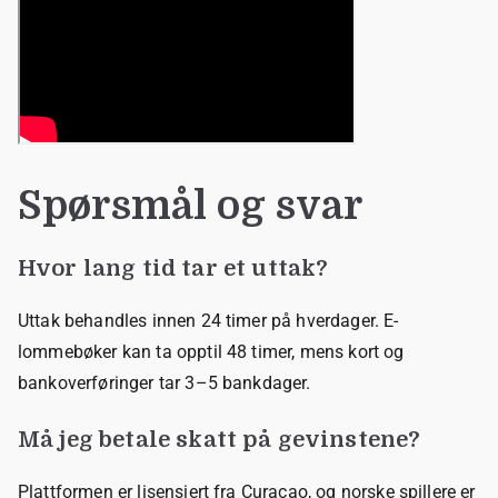
Spørsmål og svar
Hvor lang tid tar et uttak?
Uttak behandles innen 24 timer på hverdager. E-
lommebøker kan ta opptil 48 timer, mens kort og
bankoverføringer tar 3–5 bankdager.
Må jeg betale skatt på gevinstene?
Plattformen er lisensiert fra Curacao, og norske spillere er