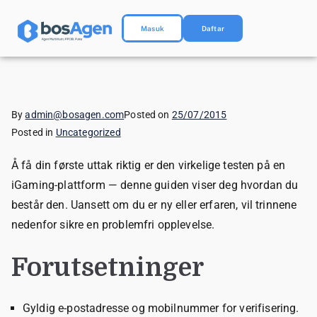
Masuk
Daftar
By
admin@bosagen.com
Posted on
25/07/2015
Posted in
Uncategorized
Å få din første uttak riktig er den virkelige testen på en
iGaming-plattform — denne guiden viser deg hvordan du
består den. Uansett om du er ny eller erfaren, vil trinnene
nedenfor sikre en problemfri opplevelse.
Forutsetninger
Gyldig e-postadresse og mobilnummer for verifisering.