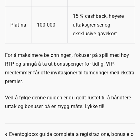
15 % cashback, høyere
Platina
100 000
uttaksgrenser og
eksklusive gavekort
For å maksimere belønningen, fokuser på spill med høy
RTP og unngå å ta ut bonuspenger for tidlig. VIP-
medlemmer får ofte invitasjoner til turneringer med ekstra
premier.
Ved å følge denne guiden er du godt rustet til å håndtere
uttak og bonuser på en trygg måte. Lykke til!
Eventogioco: guida completa a registrazione, bonus e o