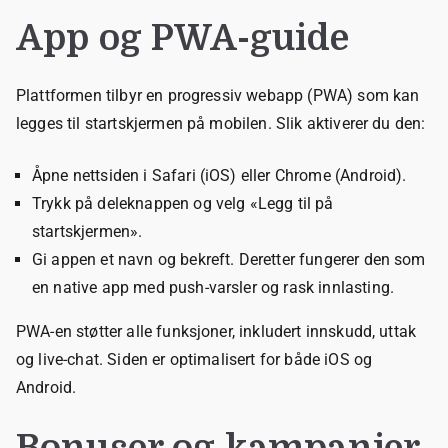
App og PWA-guide
Plattformen tilbyr en progressiv webapp (PWA) som kan
legges til startskjermen på mobilen. Slik aktiverer du den:
Åpne nettsiden i Safari (iOS) eller Chrome (Android).
Trykk på deleknappen og velg «Legg til på
startskjermen».
Gi appen et navn og bekreft. Deretter fungerer den som
en native app med push-varsler og rask innlasting.
PWA-en støtter alle funksjoner, inkludert innskudd, uttak
og live-chat. Siden er optimalisert for både iOS og
Android.