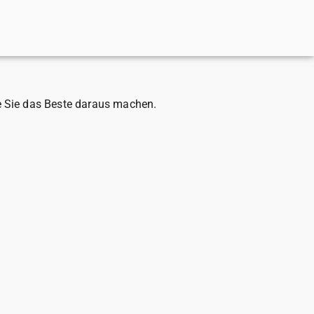
ie Sie das Beste daraus machen.