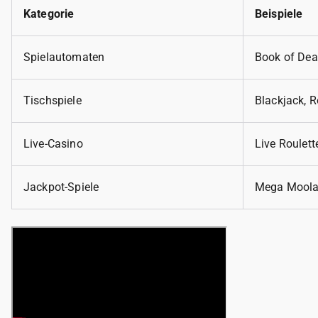
Kategorie
Beispiele
Spielautomaten
Book of Dea
Tischspiele
Blackjack, R
Live-Casino
Live Roulett
Jackpot-Spiele
Mega Moolah