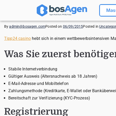
Mas
By
admin@bosagen.com
Posted on
06/09/2015
Posted in
Uncategor
Tipp24 casino
hebt sich in einem wettbewerbsintensiven Mark
Was Sie zuerst benötige
Stabile Internetverbindung
Gültiger Ausweis (Altersnachweis ab 18 Jahren)
E-Mail-Adresse und Mobiltelefon
Zahlungsmethode (Kreditkarte, E-Wallet oder Banküberwe
Bereitschaft zur Verifizierung (KYC-Prozess)
Registrierung