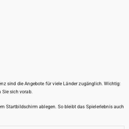
enz sind die Angebote für viele Länder zugänglich.
Wichtig:
 Sie sich vorab.
m Startbildschirm ablegen. So bleibt das Spielerlebnis auch