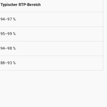
Typischer RTP-Bereich
94–97 %
95–99 %
94–98 %
88–93 %