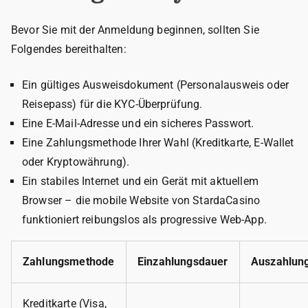
Bevor Sie mit der Anmeldung beginnen, sollten Sie
Folgendes bereithalten:
Ein gültiges Ausweisdokument (Personalausweis oder
Reisepass) für die KYC-Überprüfung.
Eine E-Mail-Adresse und ein sicheres Passwort.
Eine Zahlungsmethode Ihrer Wahl (Kreditkarte, E-Wallet
oder Kryptowährung).
Ein stabiles Internet und ein Gerät mit aktuellem
Browser – die mobile Website von StardaCasino
funktioniert reibungslos als progressive Web-App.
Zahlungsmethode
Einzahlungsdauer
Auszahlun
Kreditkarte (Visa,