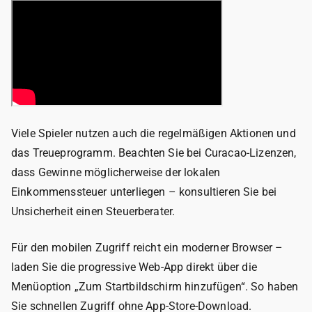
Viele Spieler nutzen auch die regelmäßigen Aktionen und
das Treueprogramm. Beachten Sie bei Curacao-Lizenzen,
dass Gewinne möglicherweise der lokalen
Einkommenssteuer unterliegen – konsultieren Sie bei
Unsicherheit einen Steuerberater.
Für den mobilen Zugriff reicht ein moderner Browser –
laden Sie die progressive Web-App direkt über die
Menüoption „Zum Startbildschirm hinzufügen“. So haben
Sie schnellen Zugriff ohne App-Store-Download.