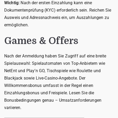
Wichtig:
Nach der ersten Einzahlung kann eine
Dokumentenprüfung (KYC) erforderlich sein. Reichen Sie
Ausweis und Adressnachweis ein, um Auszahlungen zu
ermöglichen.
Games & Offers
Nach der Anmeldung haben Sie Zugriff auf eine breite
Spielauswahl: Spielautomaten von Top-Anbietern wie
NetEnt und Play’n GO, Tischspiele wie Roulette und
Blackjack sowie Live-Casino-Angebote. Der
Willkommensbonus umfasst in der Regel einen
Einzahlungsbonus und Freispiele. Lesen Sie die
Bonusbedingungen genau – Umsatzanforderungen
variieren.