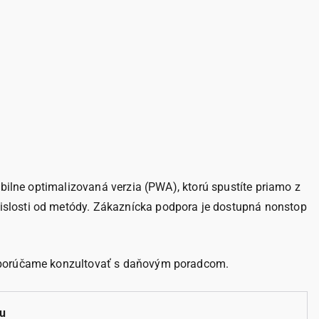
obilne optimalizovaná verzia (PWA), ktorú spustíte priamo z
islosti od metódy. Zákaznícka podpora je dostupná nonstop
odporúčame konzultovať s daňovým poradcom.
ru