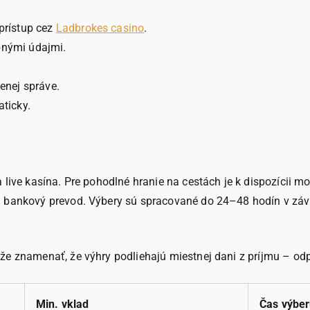
prístup cez
Ladbrokes casino
.
obnými údajmi.
enej správe.
ticky.
 live kasína. Pre pohodlné hranie na cestách je k dispozícii m
a bankový prevod. Výbery sú spracované do 24–48 hodín v záv
ôže znamenať, že výhry podliehajú miestnej dani z príjmu – 
Min. vklad
Čas výbe