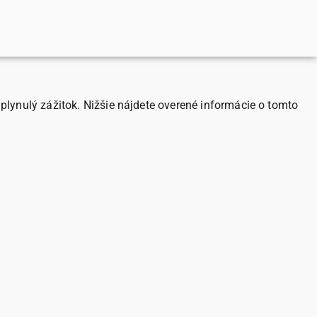
e plynulý zážitok. Nižšie nájdete overené informácie o tomto