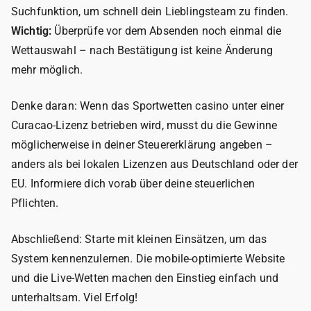
Suchfunktion, um schnell dein Lieblingsteam zu finden.
Wichtig:
Überprüfe vor dem Absenden noch einmal die
Wettauswahl – nach Bestätigung ist keine Änderung
mehr möglich.
Denke daran: Wenn das Sportwetten casino unter einer
Curacao-Lizenz betrieben wird, musst du die Gewinne
möglicherweise in deiner Steuererklärung angeben –
anders als bei lokalen Lizenzen aus Deutschland oder der
EU. Informiere dich vorab über deine steuerlichen
Pflichten.
Abschließend: Starte mit kleinen Einsätzen, um das
System kennenzulernen. Die mobile-optimierte Website
und die Live-Wetten machen den Einstieg einfach und
unterhaltsam. Viel Erfolg!