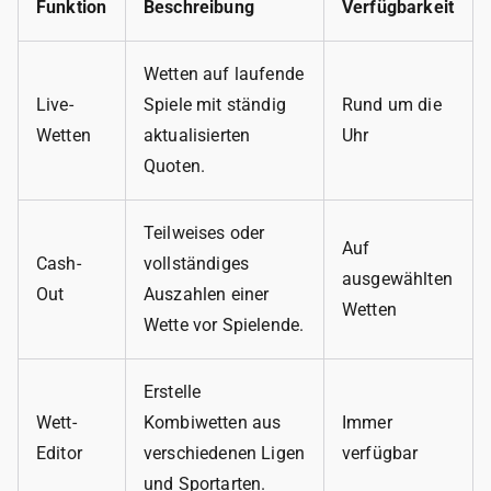
Funktion
Beschreibung
Verfügbarkeit
Wetten auf laufende
Live-
Spiele mit ständig
Rund um die
Wetten
aktualisierten
Uhr
Quoten.
Teilweises oder
Auf
Cash-
vollständiges
ausgewählten
Out
Auszahlen einer
Wetten
Wette vor Spielende.
Erstelle
Wett-
Kombiwetten aus
Immer
Editor
verschiedenen Ligen
verfügbar
und Sportarten.