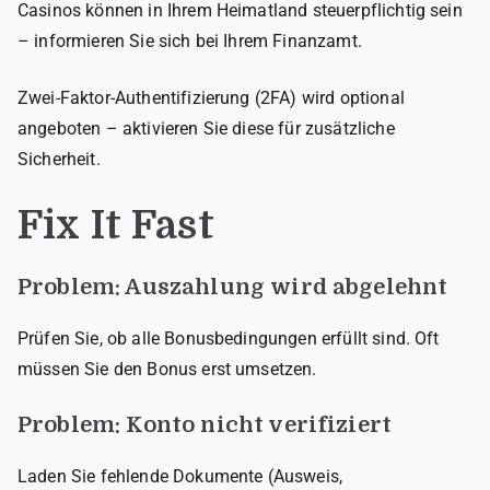
Casinos können in Ihrem Heimatland steuerpflichtig sein
– informieren Sie sich bei Ihrem Finanzamt.
Zwei-Faktor-Authentifizierung (2FA) wird optional
angeboten – aktivieren Sie diese für zusätzliche
Sicherheit.
Fix It Fast
Problem: Auszahlung wird abgelehnt
Prüfen Sie, ob alle Bonusbedingungen erfüllt sind. Oft
müssen Sie den Bonus erst umsetzen.
Problem: Konto nicht verifiziert
Laden Sie fehlende Dokumente (Ausweis,