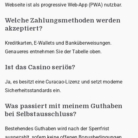
Webseite ist als progressive Web-App (PWA) nutzbar.
Welche Zahlungsmethoden werden
akzeptiert?
Kreditkarten, E-Wallets und Banküberweisungen.
Genaueres entnehmen Sie der Tabelle oben.
Ist das Casino seriös?
Ja, es besitzt eine Curacao-Lizenz und setzt moderne
Sicherheitsstandards ein.
Was passiert mit meinem Guthaben
bei Selbstausschluss?
Bestehendes Guthaben wird nach der Sperrfrist
ausgezahlt, sofern keine offenen Bonusbedingungen