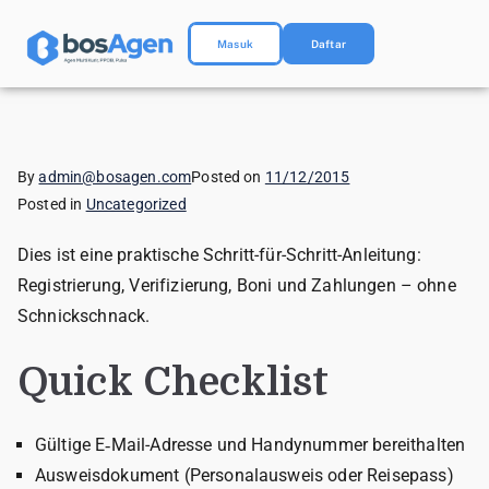
Masuk
Daftar
By
admin@bosagen.com
Posted on
11/12/2015
Posted in
Uncategorized
Dies ist eine praktische Schritt-für-Schritt-Anleitung:
Registrierung, Verifizierung, Boni und Zahlungen – ohne
Schnickschnack.
Quick Checklist
Gültige E‑Mail-Adresse und Handynummer bereithalten
Ausweisdokument (Personalausweis oder Reisepass)