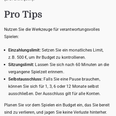
Pro Tips
Nutzen Sie die Werkzeuge für verantwortungsvolles
Spielen:
Einzahlungslimit:
Setzen Sie ein monatliches Limit,
z. B. 500 €, um Ihr Budget zu kontrollieren.
Sitzungslimit:
Lassen Sie sich nach 60 Minuten an die
vergangene Spielzeit erinnern.
Selbstausschluss:
Falls Sie eine Pause brauchen,
können Sie sich für 1, 3, 6 oder 12 Monate selbst
ausschließen. Der Ausschluss gilt für alle Konten.
Planen Sie vor dem Spielen ein Budget ein, das Sie bereit
sind zu verlieren, und jagen Sie keine Verluste hinterher.