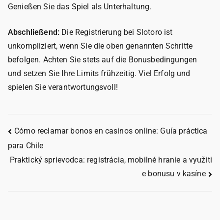
Genießen Sie das Spiel als Unterhaltung.
Abschließend:
Die Registrierung bei Slotoro ist
unkompliziert, wenn Sie die oben genannten Schritte
befolgen. Achten Sie stets auf die Bonusbedingungen
und setzen Sie Ihre Limits frühzeitig. Viel Erfolg und
spielen Sie verantwortungsvoll!
Cómo reclamar bonos en casinos online: Guía práctica
para Chile
Praktický sprievodca: registrácia, mobilné hranie a využiti
e bonusu v kasíne