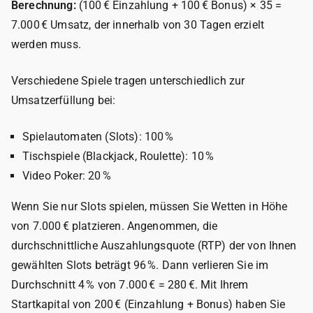
Berechnung:
(100 € Einzahlung + 100 € Bonus) × 35 =
7.000 € Umsatz, der innerhalb von 30 Tagen erzielt
werden muss.
Verschiedene Spiele tragen unterschiedlich zur
Umsatzerfüllung bei:
Spielautomaten (Slots): 100 %
Tischspiele (Blackjack, Roulette): 10 %
Video Poker: 20 %
Wenn Sie nur Slots spielen, müssen Sie Wetten in Höhe
von 7.000 € platzieren. Angenommen, die
durchschnittliche Auszahlungsquote (RTP) der von Ihnen
gewählten Slots beträgt 96 %. Dann verlieren Sie im
Durchschnitt 4 % von 7.000 € = 280 €. Mit Ihrem
Startkapital von 200 € (Einzahlung + Bonus) haben Sie