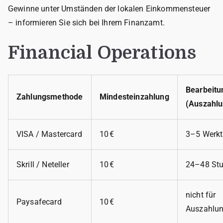
Gewinne unter Umständen der lokalen Einkommensteuer
– informieren Sie sich bei Ihrem Finanzamt.
Financial Operations
Bearbeitu
Zahlungsmethode
Mindesteinzahlung
(Auszahlu
VISA / Mastercard
10 €
3–5 Werk
Skrill / Neteller
10 €
24–48 St
nicht für
Paysafecard
10 €
Auszahlu