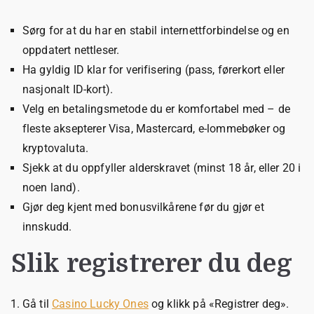
Sørg for at du har en stabil internettforbindelse og en
oppdatert nettleser.
Ha gyldig ID klar for verifisering (pass, førerkort eller
nasjonalt ID-kort).
Velg en betalingsmetode du er komfortabel med – de
fleste aksepterer Visa, Mastercard, e-lommebøker og
kryptovaluta.
Sjekk at du oppfyller alderskravet (minst 18 år, eller 20 i
noen land).
Gjør deg kjent med bonusvilkårene før du gjør et
innskudd.
Slik registrerer du deg
Gå til
Casino Lucky Ones
og klikk på «Registrer deg».