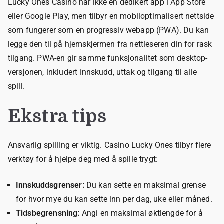
Lucky Ones Casino har ikke en dedikert app i App Store
eller Google Play, men tilbyr en mobiloptimalisert nettside
som fungerer som en progressiv webapp (PWA). Du kan
legge den til på hjemskjermen fra nettleseren din for rask
tilgang. PWA-en gir samme funksjonalitet som desktop-
versjonen, inkludert innskudd, uttak og tilgang til alle
spill.
Ekstra tips
Ansvarlig spilling er viktig. Casino Lucky Ones tilbyr flere
verktøy for å hjelpe deg med å spille trygt:
Innskuddsgrenser:
Du kan sette en maksimal grense
for hvor mye du kan sette inn per dag, uke eller måned.
Tidsbegrensning:
Angi en maksimal øktlengde for å