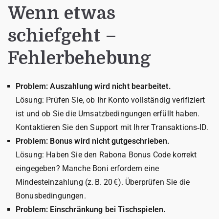
Wenn etwas
schiefgeht –
Fehlerbehebung
Problem: Auszahlung wird nicht bearbeitet.
Lösung: Prüfen Sie, ob Ihr Konto vollständig verifiziert
ist und ob Sie die Umsatzbedingungen erfüllt haben.
Kontaktieren Sie den Support mit Ihrer Transaktions‑ID.
Problem: Bonus wird nicht gutgeschrieben.
Lösung: Haben Sie den Rabona Bonus Code korrekt
eingegeben? Manche Boni erfordern eine
Mindesteinzahlung (z. B. 20 €). Überprüfen Sie die
Bonusbedingungen.
Problem: Einschränkung bei Tischspielen.