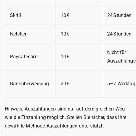
Skrill
10 €
24 Stunden
Neteller
10 €
24 Stunden
Nicht für
Paysafecard
10 €
Auszahlunge
Banküberweisung
20 €
5–7 Werktag
Hinweis: Auszahlungen sind nur auf dem gleichen Weg
wie die Einzahlung möglich. Stellen Sie sicher, dass Ihre
gewählte Methode Auszahlungen unterstützt.