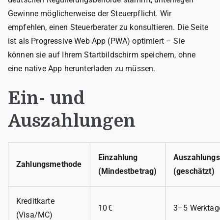
Gewinne möglicherweise der Steuerpflicht. Wir
empfehlen, einen Steuerberater zu konsultieren. Die Seite
ist als Progressive Web App (PWA) optimiert – Sie
können sie auf Ihrem Startbildschirm speichern, ohne
eine native App herunterladen zu müssen.
Ein- und
Auszahlungen
Einzahlung
Auszahlungs
Zahlungsmethode
(Mindestbetrag)
(geschätzt)
Kreditkarte
10 €
3–5 Werktag
(Visa/MC)