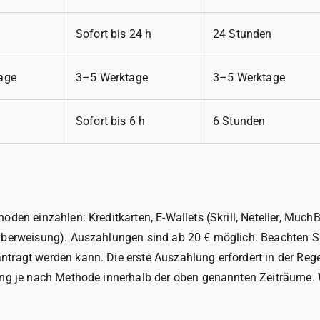
Sofort bis 24 h
24 Stunden
age
3–5 Werktage
3–5 Werktage
Sofort bis 6 h
6 Stunden
oden einzahlen: Kreditkarten, E-Wallets (Skrill, Neteller, Mu
küberweisung). Auszahlungen sind ab 20 € möglich. Beachten 
tragt werden kann. Die erste Auszahlung erfordert in der Regel
lung je nach Methode innerhalb der oben genannten Zeiträume.