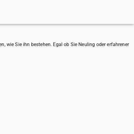
n, wie Sie ihn bestehen. Egal ob Sie Neuling oder erfahrener