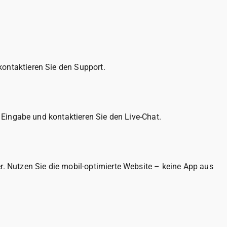
ontaktieren Sie den Support.
Eingabe und kontaktieren Sie den Live-Chat.
 Nutzen Sie die mobil-optimierte Website – keine App aus