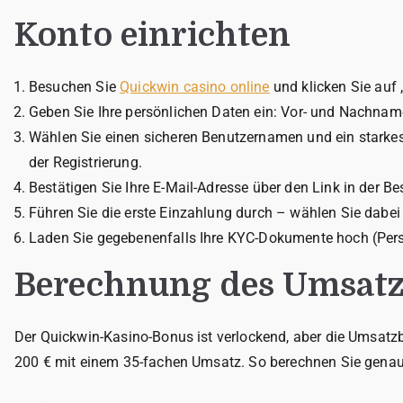
Konto einrichten
Besuchen Sie
Quickwin casino online
und klicken Sie auf „
Geben Sie Ihre persönlichen Daten ein: Vor- und Nachna
Wählen Sie einen sicheren Benutzernamen und ein starke
der Registrierung.
Bestätigen Sie Ihre E-Mail-Adresse über den Link in der B
Führen Sie die erste Einzahlung durch – wählen Sie dabei 
Laden Sie gegebenenfalls Ihre KYC-Dokumente hoch (Pers
Berechnung des Umsatze
Der Quickwin-Kasino-Bonus ist verlockend, aber die Umsat
200 € mit einem 35-fachen Umsatz. So berechnen Sie genau, 