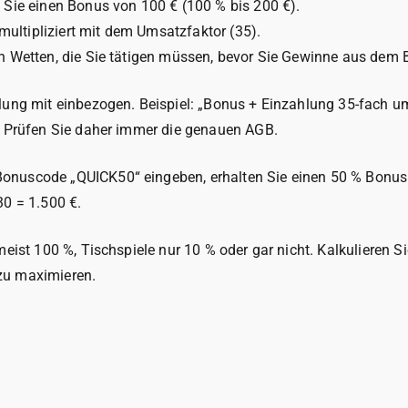
Sie einen Bonus von 100 € (100 % bis 200 €).
multipliziert mit dem Umsatzfaktor (35).
n Wetten, die Sie tätigen müssen, bevor Sie Gewinne aus dem
lung mit einbezogen. Beispiel: „Bonus + Einzahlung 35-fach u
. Prüfen Sie daher immer die genauen AGB.
onuscode „QUICK50“ eingeben, erhalten Sie einen 50 % Bonus 
30 = 1.500 €.
eist 100 %, Tischspiele nur 10 % oder gar nicht. Kalkulieren S
zu maximieren.