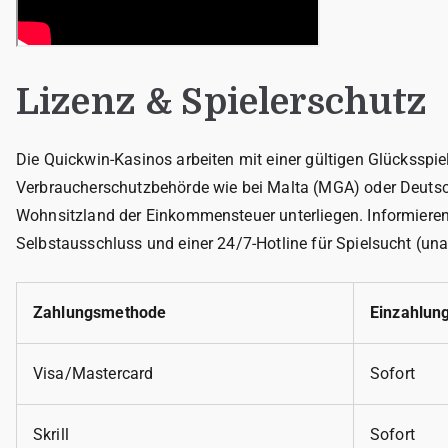
Lizenz & Spielerschutz
Die Quickwin-Kasinos arbeiten mit einer gültigen Glücksspi
Verbraucherschutzbehörde wie bei Malta (MGA) oder Deutsc
Wohnsitzland der Einkommensteuer unterliegen. Informieren 
Selbstausschluss und einer 24/7-Hotline für Spielsucht (un
Zahlungsmethode
Einzahlun
Visa/Mastercard
Sofort
Skrill
Sofort