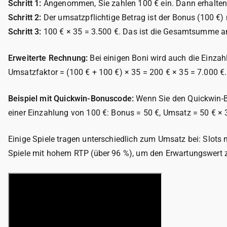
Schritt 1:
Angenommen, Sie zahlen 100 € ein. Dann erhalten 
Schritt 2:
Der umsatzpflichtige Betrag ist der Bonus (100 €) 
Schritt 3:
100 € × 35 = 3.500 €. Das ist die Gesamtsumme a
Erweiterte Rechnung:
Bei einigen Boni wird auch die Einzah
Umsatzfaktor = (100 € + 100 €) × 35 = 200 € × 35 = 7.000 €
Beispiel mit Quickwin-Bonuscode:
Wenn Sie den Quickwin-B
einer Einzahlung von 100 €: Bonus = 50 €, Umsatz = 50 € × 
Einige Spiele tragen unterschiedlich zum Umsatz bei: Slots m
Spiele mit hohem RTP (über 96 %), um den Erwartungswert 