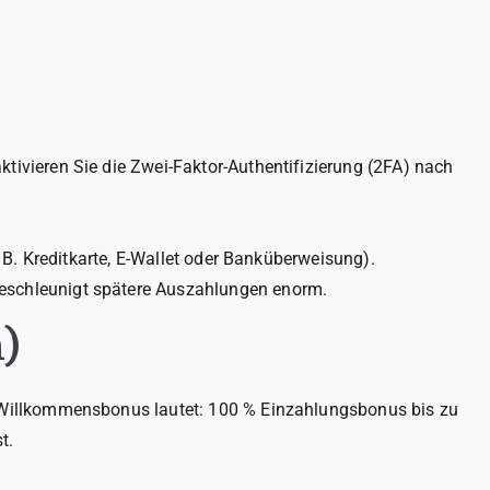
ivieren Sie die Zwei-Faktor-Authentifizierung (2FA) nach
 B. Kreditkarte, E-Wallet oder Banküberweisung).
eschleunigt spätere Auszahlungen enorm.
)
 Willkommensbonus lautet: 100 % Einzahlungsbonus bis zu
t.