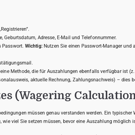
Registrieren“.
me, Geburtsdatum, Adresse, E-Mail und Telefonnummer.
s Passwort.
Wichtig:
Nutzen Sie einen Passwort-Manager und akt
estätigungsmail.
eine Methode, die für Auszahlungen ebenfalls verfügbar ist (z.
onalausweis, aktuelle Rechnung, Zahlungsnachweis) – dies b
s (Wagering Calculation
zbedingungen müssen genau verstanden werden. Ein typischer
wie viel Sie setzen müssen, bevor eine Auszahlung möglich is