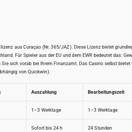
ellizenz aus Curaçao (Nr. 365/JAZ). Diese Lizenz bietet grundl
hland. Für Spieler aus der EU und dem EWR bedeutet das: Gew
Sie sich vorab bei Ihrem Finanzamt. Das Casino selbst bietet 
abhängig von Quickwin).
g
Auszahlung
Bearbeitungszeit
1–3 Werktage
1–3 Werktage
Sofort bis 24 h
24 Stunden