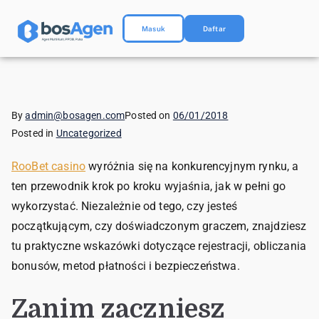
Masuk
Daftar
By
admin@bosagen.com
Posted on
06/01/2018
Posted in
Uncategorized
RooBet casino
wyróżnia się na konkurencyjnym rynku, a
ten przewodnik krok po kroku wyjaśnia, jak w pełni go
wykorzystać. Niezależnie od tego, czy jesteś
początkującym, czy doświadczonym graczem, znajdziesz
tu praktyczne wskazówki dotyczące rejestracji, obliczania
bonusów, metod płatności i bezpieczeństwa.
Zanim zaczniesz