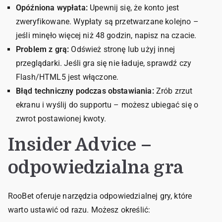
Opóźniona wypłata:
Upewnij się, że konto jest
zweryfikowane. Wypłaty są przetwarzane kolejno –
jeśli minęło więcej niż 48 godzin, napisz na czacie.
Problem z grą:
Odśwież stronę lub użyj innej
przeglądarki. Jeśli gra się nie ładuje, sprawdź czy
Flash/HTML5 jest włączone.
Błąd techniczny podczas obstawiania:
Zrób zrzut
ekranu i wyślij do supportu – możesz ubiegać się o
zwrot postawionej kwoty.
Insider Advice –
odpowiedzialna gra
RooBet oferuje narzędzia odpowiedzialnej gry, które
warto ustawić od razu. Możesz określić: