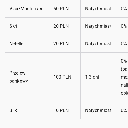
Visa/Mastercard
50 PLN
Natychmiast
0%
Skrill
20 PLN
Natychmiast
0%
Neteller
20 PLN
Natychmiast
0%
0%
(ba
Przelew
100 PLN
1-3 dni
mo
bankowy
nal
opł
Blik
10 PLN
Natychmiast
0%