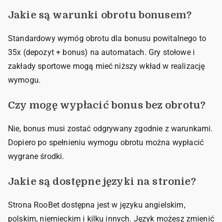
Jakie są warunki obrotu bonusem?
Standardowy wymóg obrotu dla bonusu powitalnego to
35x (depozyt + bonus) na automatach. Gry stołowe i
zakłady sportowe mogą mieć niższy wkład w realizację
wymogu.
Czy mogę wypłacić bonus bez obrotu?
Nie, bonus musi zostać odgrywany zgodnie z warunkami.
Dopiero po spełnieniu wymogu obrotu można wypłacić
wygrane środki.
Jakie są dostępne języki na stronie?
Strona RooBet dostępna jest w języku angielskim,
polskim, niemieckim i kilku innych. Język możesz zmienić