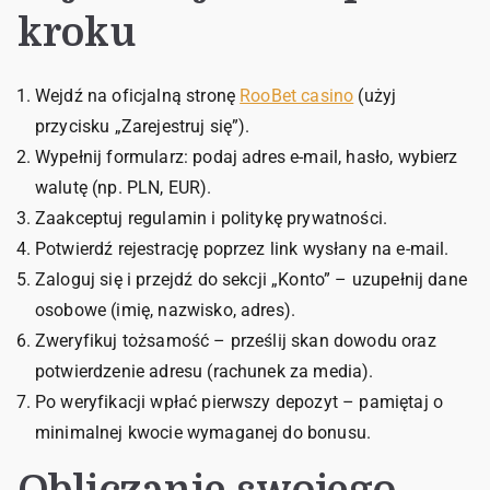
kroku
Wejdź na oficjalną stronę
RooBet casino
(użyj
przycisku „Zarejestruj się”).
Wypełnij formularz: podaj adres e-mail, hasło, wybierz
walutę (np. PLN, EUR).
Zaakceptuj regulamin i politykę prywatności.
Potwierdź rejestrację poprzez link wysłany na e-mail.
Zaloguj się i przejdź do sekcji „Konto” – uzupełnij dane
osobowe (imię, nazwisko, adres).
Zweryfikuj tożsamość – prześlij skan dowodu oraz
potwierdzenie adresu (rachunek za media).
Po weryfikacji wpłać pierwszy depozyt – pamiętaj o
minimalnej kwocie wymaganej do bonusu.