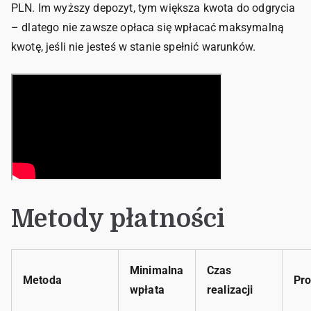
PLN. Im wyższy depozyt, tym większa kwota do odgrycia
– dlatego nie zawsze opłaca się wpłacać maksymalną
kwotę, jeśli nie jesteś w stanie spełnić warunków.
Metody płatności
Minimalna
Czas
Metoda
Pro
wpłata
realizacji