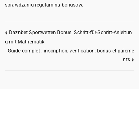
sprawdzaniu regulaminu bonusów.
Daznbet Sportwetten Bonus: Schritt-für-Schritt-Anleitun
g mit Mathematik
Guide complet : inscription, vérification, bonus et paieme
nts