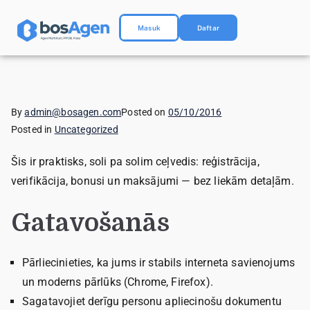
Masuk
Daftar
By
admin@bosagen.com
Posted on
05/10/2016
Posted in
Uncategorized
Šis ir praktisks, soli pa solim ceļvedis: reģistrācija,
verifikācija, bonusi un maksājumi — bez liekām detaļām.
Gatavošanās
Pārliecinieties, ka jums ir stabils interneta savienojums
un moderns pārlūks (Chrome, Firefox).
Sagatavojiet derīgu personu apliecinošu dokumentu