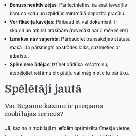
Bonuss neaktivizējas:
Pārliecinieties, ka esat ievadījis
bonusa kodu un izpildījis minimālā depozīta prasību.
Verifikācija kavējas:
Pārbaudiet, vai dokumenti ir
skaidri un atbilst prasībām (nevecāki par 3 mēnešiem).
Izmaksa nav saņemta:
Pārbaudiet transakcijas statusu
makā. Ja pārsniegts apstrādes laiks, sazinieties ar
atbalstu.
Spēle neielādējas:
Iztīriet pārlūka kešatmiņu,
atspējojiet reklāmu bloķētāju vai mēģiniet citu pārlūku.
Spēlētāji jautā
Vai Bcgame kazino ir pieejams
mobilajās ierīcēs?
Jā, kazino ir mobilajām ierīcēm optimizēta tīmekļa vietne,