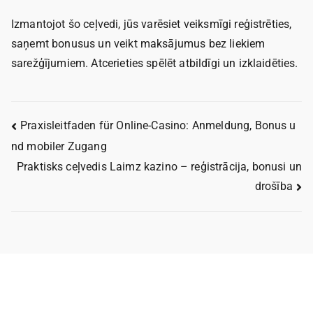
Izmantojot šo ceļvedi, jūs varēsiet veiksmīgi reģistrēties,
saņemt bonusus un veikt maksājumus bez liekiem
sarežģījumiem. Atcerieties spēlēt atbildīgi un izklaidēties.
Praxisleitfaden für Online-Casino: Anmeldung, Bonus u
nd mobiler Zugang
Praktisks ceļvedis Laimz kazino – reģistrācija, bonusi un
drošība