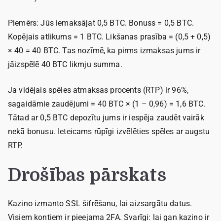
Piemērs: Jūs iemaksājat 0,5 BTC. Bonuss = 0,5 BTC.
Kopējais atlikums = 1 BTC. Likšanas prasība = (0,5 + 0,5)
× 40 = 40 BTC. Tas nozīmē, ka pirms izmaksas jums ir
jāizspēlē 40 BTC likmju summa.
Ja vidējais spēles atmaksas procents (RTP) ir 96%,
sagaidāmie zaudējumi = 40 BTC × (1 – 0,96) = 1,6 BTC.
Tātad ar 0,5 BTC depozītu jums ir iespēja zaudēt vairāk
nekā bonusu. Ieteicams rūpīgi izvēlēties spēles ar augstu
RTP.
Drošības pārskats
Kazino izmanto SSL šifrēšanu, lai aizsargātu datus.
Visiem kontiem ir pieejama 2FA. Svarīgi: lai gan kazino ir