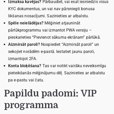
Izmaksa kavējas?
Pārbaudiet, vai esat iesniedzis visus
KYC dokumentus, un vai nav pārsniegti bonusa
likšanas nosacījumi. Sazinieties ar atbalstu.
Spēle neielādējas?
Mēģiniet atjaunināt
pārlūkprogrammu vai izmantot PWA versiju –
pieskarieties “Pievienot sākuma ekrānam” pārlūkā.
Aizmirsāt paroli?
Nospiediet “Aizmirsāt paroli” un
sekojiet norādēm e-pastā. Iestatiet jaunu paroli,
izmantojot 2FA.
Konta bloķēšana?
Tas var notikt vairāku neveiksmīgu
pieteikšanās mēģinājumu dēļ. Sazinieties ar atbalstu
pa e-pastu vai čatu.
Papildu padomi: VIP
programma