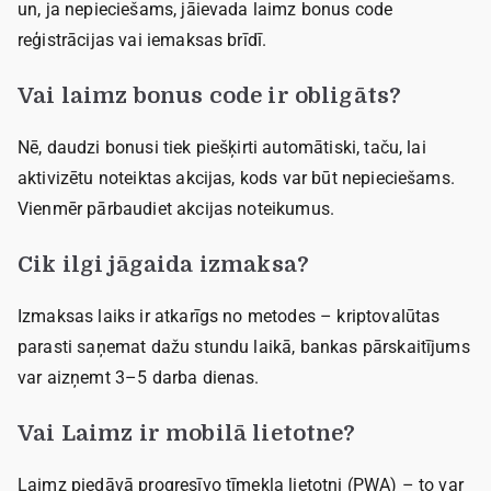
un, ja nepieciešams, jāievada laimz bonus code
reģistrācijas vai iemaksas brīdī.
Vai laimz bonus code ir obligāts?
Nē, daudzi bonusi tiek piešķirti automātiski, taču, lai
aktivizētu noteiktas akcijas, kods var būt nepieciešams.
Vienmēr pārbaudiet akcijas noteikumus.
Cik ilgi jāgaida izmaksa?
Izmaksas laiks ir atkarīgs no metodes – kriptovalūtas
parasti saņemat dažu stundu laikā, bankas pārskaitījums
var aizņemt 3–5 darba dienas.
Vai Laimz ir mobilā lietotne?
Laimz piedāvā progresīvo tīmekļa lietotni (PWA) – to var