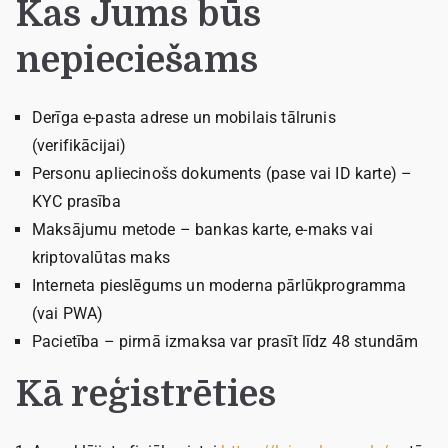
Kas Jums būs
nepieciešams
Derīga e-pasta adrese un mobilais tālrunis
(verifikācijai)
Personu apliecinošs dokuments (pase vai ID karte) –
KYC prasība
Maksājumu metode – bankas karte, e-maks vai
kriptovalūtas maks
Interneta pieslēgums un moderna pārlūkprogramma
(vai PWA)
Pacietība – pirmā izmaksa var prasīt līdz 48 stundām
Kā reģistrēties