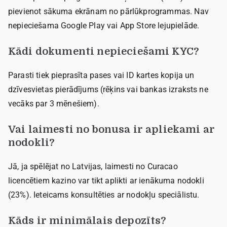
pievienot sākuma ekrānam no pārlūkprogrammas. Nav
nepieciešama Google Play vai App Store lejupielāde.
Kādi dokumenti nepieciešami KYC?
Parasti tiek pieprasīta pases vai ID kartes kopija un
dzīvesvietas pierādījums (rēķins vai bankas izraksts ne
vecāks par 3 mēnešiem).
Vai laimesti no bonusa ir apliekami ar
nodokli?
Jā, ja spēlējat no Latvijas, laimesti no Curacao
licencētiem kazino var tikt aplikti ar ienākuma nodokli
(23%). Ieteicams konsultēties ar nodokļu speciālistu.
Kāds ir minimālais depozīts?