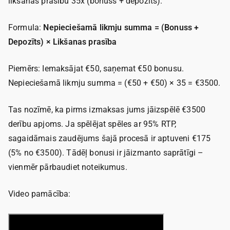
likšanas prasību 35x (bonuss + depozīts).
Formula:
Nepieciešamā likmju summa = (Bonuss +
Depozīts) × Likšanas prasība
Piemērs: Iemaksājat €50, saņemat €50 bonusu.
Nepieciešamā likmju summa = (€50 + €50) × 35 = €3500.
Tas nozīmē, ka pirms izmaksas jums jāizspēlē €3500
derību apjoms. Ja spēlējat spēles ar 95% RTP,
sagaidāmais zaudējums šajā procesā ir aptuveni €175
(5% no €3500). Tādēļ bonusi ir jāizmanto saprātīgi –
vienmēr pārbaudiet noteikumus.
Video pamācība: