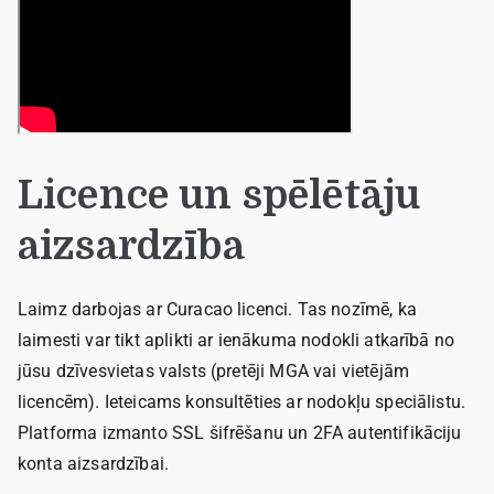
Licence un spēlētāju
aizsardzība
Laimz darbojas ar Curacao licenci. Tas nozīmē, ka
laimesti var tikt aplikti ar ienākuma nodokli atkarībā no
jūsu dzīvesvietas valsts (pretēji MGA vai vietējām
licencēm). Ieteicams konsultēties ar nodokļu speciālistu.
Platforma izmanto SSL šifrēšanu un 2FA autentifikāciju
konta aizsardzībai.