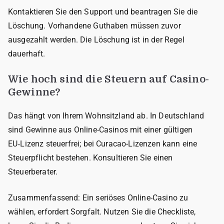
Kontaktieren Sie den Support und beantragen Sie die
Löschung. Vorhandene Guthaben müssen zuvor
ausgezahlt werden. Die Löschung ist in der Regel
dauerhaft.
Wie hoch sind die Steuern auf Casino-
Gewinne?
Das hängt von Ihrem Wohnsitzland ab. In Deutschland
sind Gewinne aus Online-Casinos mit einer gültigen
EU‑Lizenz steuerfrei; bei Curacao-Lizenzen kann eine
Steuerpflicht bestehen. Konsultieren Sie einen
Steuerberater.
Zusammenfassend: Ein seriöses Online-Casino zu
wählen, erfordert Sorgfalt. Nutzen Sie die Checkliste,