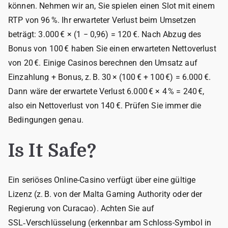
können. Nehmen wir an, Sie spielen einen Slot mit einem
RTP von 96 %. Ihr erwarteter Verlust beim Umsetzen
beträgt: 3.000 € × (1 − 0,96) = 120 €. Nach Abzug des
Bonus von 100 € haben Sie einen erwarteten Nettoverlust
von 20 €. Einige Casinos berechnen den Umsatz auf
Einzahlung + Bonus, z. B. 30 × (100 € + 100 €) = 6.000 €.
Dann wäre der erwartete Verlust 6.000 € × 4 % = 240 €,
also ein Nettoverlust von 140 €. Prüfen Sie immer die
Bedingungen genau.
Is It Safe?
Ein seriöses Online-Casino verfügt über eine gültige
Lizenz (z. B. von der Malta Gaming Authority oder der
Regierung von Curacao). Achten Sie auf
SSL‑Verschlüsselung (erkennbar am Schloss-Symbol in