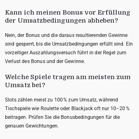
Kann ich meinen Bonus vor Erfüllung
der Umsatzbedingungen abheben?
Nein, der Bonus und die daraus resultierenden Gewinne
sind gesperrt, bis die Umsatzbedingungen erfüllt sind. Ein
vorzeitiger Auszahlungsversuch führt in der Regel zum
Verlust des Bonus und der Gewinne.
Welche Spiele tragen am meisten zum
Umsatz bei?
Slots zählen meist zu 100 % zum Umsatz, während
Tischspiele wie Roulette oder Blackjack oft nur 10–20 %
beitragen. Prüfen Sie die Bonusbedingungen für die
genauen Gewichtungen.