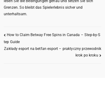
lesen Sie die Bedingungen genau und setzen Sie sich
Grenzen. So bleibt das Spielerlebnis sicher und
unterhaltsam.
How to Claim Betway Free Spins in Canada – Step-by-S
tep Guide
Zakłady esport na betfan esport – praktyczny przewodnik
krok po kroku