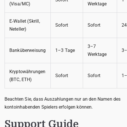
(Visa/MC)
Werktage
E‑Wallet (Skrill,
Sofort
Sofort
24
Neteller)
3–7
Banküberweisung
1–3 Tage
3–
Werktage
Kryptowährungen
Sofort
Sofort
1–
(BTC, ETH)
Beachten Sie, dass Auszahlungen nur an den Namen des
kontoinhabenden Spielers erfolgen können.
Support Guide