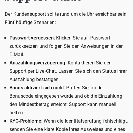
Der Kundensupport sollte rund um die Uhr erreichbar sein.
Fünf häufige Szenarien:
Passwort vergessen:
Klicken Sie auf ‘Passwort
zurücksetzen’ und folgen Sie den Anweisungen in der
E‑Mail.
Auszahlungsverzögerung:
Kontaktieren Sie den
Support per Live‑Chat. Lassen Sie sich den Status Ihrer
Auszahlung bestätigen.
Bonus aktiviert sich nicht:
Prüfen Sie, ob der
Bonuscode eingegeben wurde und ob die Einzahlung
den Mindestbetrag erreicht. Support kann manuell
helfen.
KYC‑Probleme:
Wenn die Identitätsprüfung fehlschlägt,
senden Sie eine klare Kopie Ihres Ausweises und eines