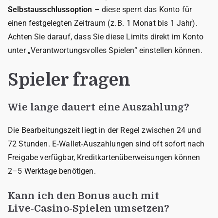
Selbstausschlussoption
– diese sperrt das Konto für
einen festgelegten Zeitraum (z. B. 1 Monat bis 1 Jahr).
Achten Sie darauf, dass Sie diese Limits direkt im Konto
unter „Verantwortungsvolles Spielen“ einstellen können.
Spieler fragen
Wie lange dauert eine Auszahlung?
Die Bearbeitungszeit liegt in der Regel zwischen 24 und
72 Stunden. E‑Wallet‑Auszahlungen sind oft sofort nach
Freigabe verfügbar, Kreditkartenüberweisungen können
2–5 Werktage benötigen.
Kann ich den Bonus auch mit
Live‑Casino‑Spielen umsetzen?