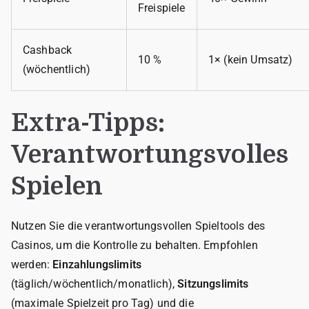
Freispiele
Cashback
10 %
1× (kein Umsatz)
(wöchentlich)
Extra-Tipps:
Verantwortungsvolles
Spielen
Nutzen Sie die verantwortungsvollen Spieltools des
Casinos, um die Kontrolle zu behalten. Empfohlen
werden:
Einzahlungslimits
(täglich/wöchentlich/monatlich),
Sitzungslimits
(maximale Spielzeit pro Tag) und die