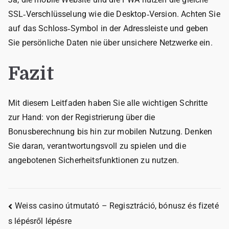
SSL‑Verschlüsselung wie die Desktop‑Version. Achten Sie
auf das Schloss‑Symbol in der Adressleiste und geben
Sie persönliche Daten nie über unsichere Netzwerke ein.
Fazit
Mit diesem Leitfaden haben Sie alle wichtigen Schritte
zur Hand: von der Registrierung über die
Bonusberechnung bis hin zur mobilen Nutzung. Denken
Sie daran, verantwortungsvoll zu spielen und die
angebotenen Sicherheitsfunktionen zu nutzen.
Weiss casino útmutató – Regisztráció, bónusz és fizeté
s lépésről lépésre