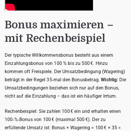
Bonus maximieren –
mit Rechenbeispiel
Der typische Willkommensbonus besteht aus einem
Einzahlungsbonus von 100 % bis zu 500 €. Hinzu
kommen oft Freispiele. Der Umsatzbedingung (Wagering)
beträgt in der Regel 35‑mal den Bonusbetrag.
Wichtig:
Die
Umsatzbedingungen beziehen sich nur auf den Bonus,
nicht auf die Einzahlung – das ist ein häufiger Irrtum.
Rechenbeispiel: Sie zahlen 100 € ein und erhalten einen
100‑%‑Bonus von 100 € (maximal 500 €). Der zu
erfüllende Umsatz ist: Bonus × Wagering = 100 € × 35 =