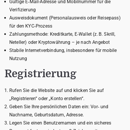
Gültige E‑Mail-Adresse und Mobilnummer für die
Verifizierung
Ausweisdokument (Personalausweis oder Reisepass)
für den KYC‑Prozess
Zahlungsmethode: Kreditkarte, E‑Wallet (z. B. Skrill,
Neteller) oder Kryptowährung – je nach Angebot
Stabile Internetverbindung, insbesondere für mobile
Nutzung
Registrierung
Rufen Sie die Website auf und klicken Sie auf
„Registrieren“ oder „Konto erstellen“.
Geben Sie Ihre persönlichen Daten ein: Vor‑ und
Nachname, Geburtsdatum, Adresse.
Legen Sie einen Benutzernamen und ein sicheres