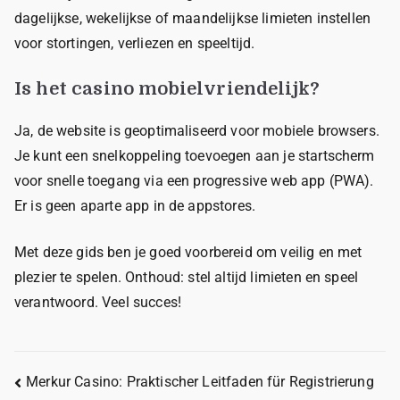
dagelijkse, wekelijkse of maandelijkse limieten instellen
voor stortingen, verliezen en speeltijd.
Is het casino mobielvriendelijk?
Ja, de website is geoptimaliseerd voor mobiele browsers.
Je kunt een snelkoppeling toevoegen aan je startscherm
voor snelle toegang via een progressive web app (PWA).
Er is geen aparte app in de appstores.
Met deze gids ben je goed voorbereid om veilig en met
plezier te spelen. Onthoud: stel altijd limieten en speel
verantwoord. Veel succes!
Merkur Casino: Praktischer Leitfaden für Registrierung