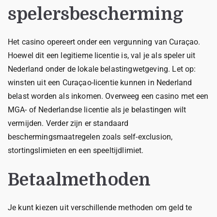
spelersbescherming
Het casino opereert onder een vergunning van Curaçao.
Hoewel dit een legitieme licentie is, val je als speler uit
Nederland onder de lokale belastingwetgeving. Let op:
winsten uit een Curaçao-licentie kunnen in Nederland
belast worden als inkomen. Overweeg een casino met een
MGA- of Nederlandse licentie als je belastingen wilt
vermijden. Verder zijn er standaard
beschermingsmaatregelen zoals self-exclusion,
stortingslimieten en een speeltijdlimiet.
Betaalmethoden
Je kunt kiezen uit verschillende methoden om geld te