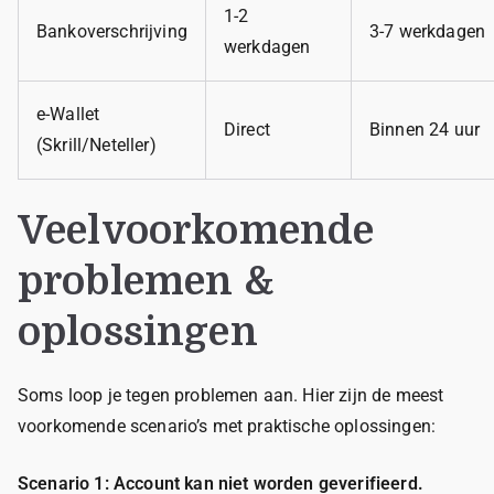
1-2
Bankoverschrijving
3-7 werkdagen
werkdagen
e-Wallet
Direct
Binnen 24 uur
(Skrill/Neteller)
Veelvoorkomende
problemen &
oplossingen
Soms loop je tegen problemen aan. Hier zijn de meest
voorkomende scenario’s met praktische oplossingen:
Scenario 1: Account kan niet worden geverifieerd.