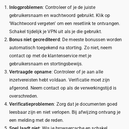
Inlogproblemen
: Controleer of je de juiste
gebruikersnaam en wachtwoord gebruikt. Klik op
‘Wachtwoord vergeten’ om een resetlink te ontvangen.
Schakel tijdelijk je VPN uit als je die gebruikt.
Bonus niet gecrediteerd
: De meeste bonussen worden
automatisch toegekend na storting. Zo niet, neem
contact op met de klantenservice met je
gebruikersnaam en stortingsbewijs.
Vertraagde opname
: Controleer of je aan alle
inzetvereisten hebt voldaan. Verificatie moet zijn
afgerond. Neem contact op als de verwerkingstijd is
overschreden.
Verificatieproblemen
: Zorg dat je documenten goed
leesbaar zijn en niet verlopen. Bij afwijzing ontvang je
een melding met de reden.
Spel laadt niet
: Wis je browsercache en schakel