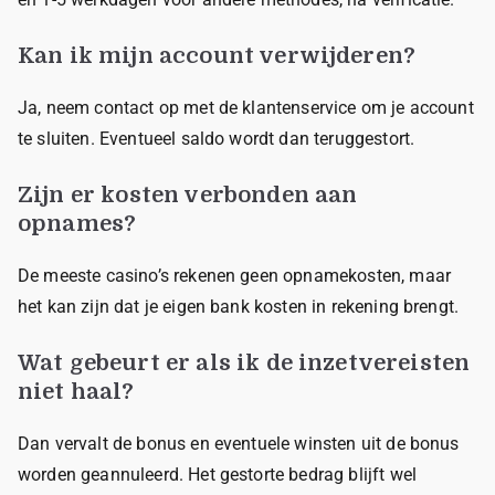
Kan ik mijn account verwijderen?
Ja, neem contact op met de klantenservice om je account
te sluiten. Eventueel saldo wordt dan teruggestort.
Zijn er kosten verbonden aan
opnames?
De meeste casino’s rekenen geen opnamekosten, maar
het kan zijn dat je eigen bank kosten in rekening brengt.
Wat gebeurt er als ik de inzetvereisten
niet haal?
Dan vervalt de bonus en eventuele winsten uit de bonus
worden geannuleerd. Het gestorte bedrag blijft wel