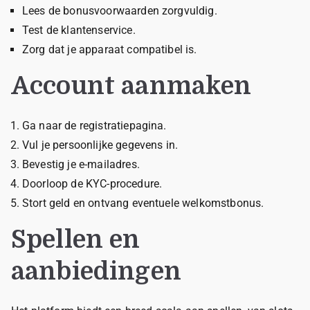
Lees de bonusvoorwaarden zorgvuldig.
Test de klantenservice.
Zorg dat je apparaat compatibel is.
Account aanmaken
Ga naar de registratiepagina.
Vul je persoonlijke gegevens in.
Bevestig je e-mailadres.
Doorloop de KYC-procedure.
Stort geld en ontvang eventuele welkomstbonus.
Spellen en
aanbiedingen