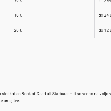
10 €
1–3 de
10 €
do 24 
20 €
do 12 
lot kot so Book of Dead ali Starburst – ti so vedno na voljo v
te omejitve.