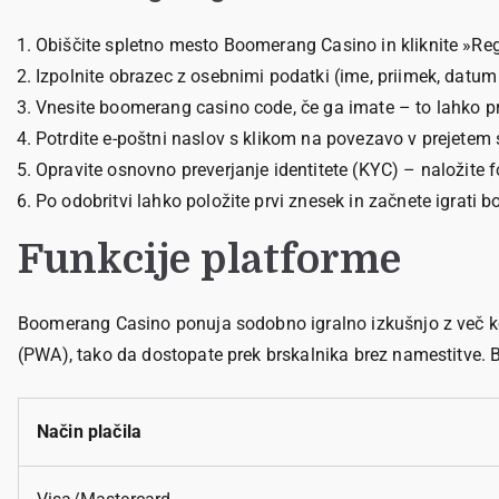
Obiščite spletno mesto Boomerang Casino in kliknite »Regi
Izpolnite obrazec z osebnimi podatki (ime, priimek, datum 
Vnesite boomerang casino code, če ga imate – to lahko p
Potrdite e-poštni naslov s klikom na povezavo v prejetem 
Opravite osnovno preverjanje identitete (KYC) – naložite 
Po odobritvi lahko položite prvi znesek in začnete igrati 
Funkcije platforme
Boomerang Casino ponuja sodobno igralno izkušnjo z več kot
(PWA), tako da dostopate prek brskalnika brez namestitve. B
Način plačila