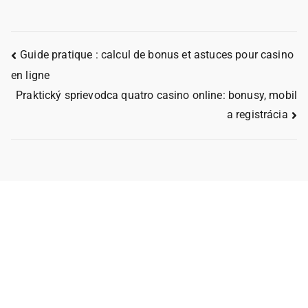
Guide pratique : calcul de bonus et astuces pour casino
en ligne
Praktický sprievodca quatro casino online: bonusy, mobil
a registrácia