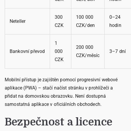
300
100 000
0–24
Neteller
CZK
CZK/den
hodin
1
200 000
Bankovní převod
000
3–7 dní
CZK/měsíc
CZK
Mobilní přístup je zajištěn pomocí progresivní webové
aplikace (PWA) – stačí načíst stránku v prohlížeči a
přidat na domovskou obrazovku. Není dostupná
samostatná aplikace v oficiálních obchodech.
Bezpečnost a licence