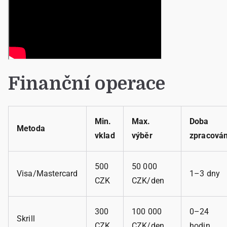
Finanční operace
Min.
Max.
Doba
Metoda
vklad
výběr
zpracován
500
50 000
Visa/Mastercard
1–3 dny
CZK
CZK/den
300
100 000
0–24
Skrill
CZK
CZK/den
hodin