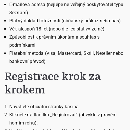
E-mailová adresa (nejlépe ne veřejný poskytovatel typu
Seznam)
Platný doklad totožnosti (občanský průkaz nebo pas)
Věk alespoň 18 let (nebo dle legislativy země)
Způsobilost k právním úkonům a souhlas s
podmínkami
Platební metoda (Visa, Mastercard, Skrill, Neteller nebo
bankovní převod)
Registrace krok za
krokem
Navštivte oficiální stránky kasina.
Klikněte na tlačítko „Registrovat“ (obvykle v pravém
horním rohu).