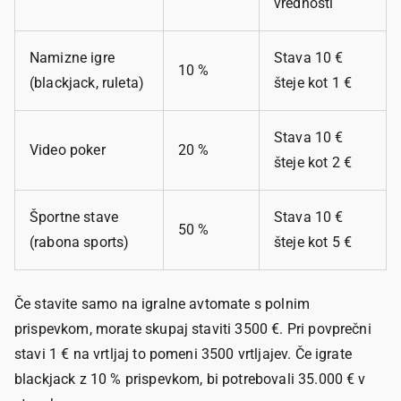
vrednosti
Namizne igre
Stava 10 €
10 %
(blackjack, ruleta)
šteje kot 1 €
Stava 10 €
Video poker
20 %
šteje kot 2 €
Športne stave
Stava 10 €
50 %
(rabona sports)
šteje kot 5 €
Če stavite samo na igralne avtomate s polnim
prispevkom, morate skupaj staviti 3500 €. Pri povprečni
stavi 1 € na vrtljaj to pomeni 3500 vrtljajev. Če igrate
blackjack z 10 % prispevkom, bi potrebovali 35.000 € v