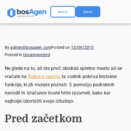
Masuk
Daftar
By
admin@bosagen.com
Posted on
13/09/2015
Posted in
Uncategorized
Ne glede na to, ali ste prvič obiskali spletno mesto ali se
vračate na
Rabona caisno
, ta vodnik pokriva bistvene
funkcije, ki jih morate poznati. S pomočjo podrobnih
navodil in izračunov boste hitro razumeli, kako kar
najbolje izkoristiti svojo izkušnjo.
Pred začetkom