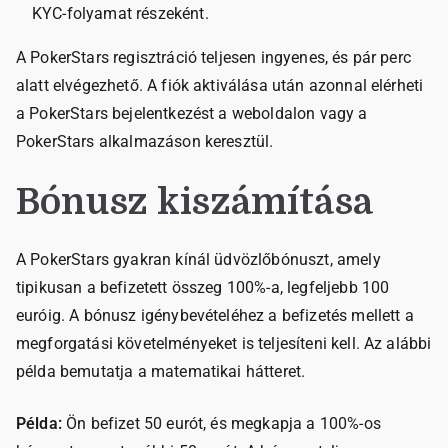
KYC-folyamat részeként.
A PokerStars regisztráció teljesen ingyenes, és pár perc
alatt elvégezhető. A fiók aktiválása után azonnal elérheti
a PokerStars bejelentkezést a weboldalon vagy a
PokerStars alkalmazáson keresztül.
Bónusz kiszámítása
A PokerStars gyakran kínál üdvözlőbónuszt, amely
tipikusan a befizetett összeg 100%-a, legfeljebb 100
euróig. A bónusz igénybevételéhez a befizetés mellett a
megforgatási követelményeket is teljesíteni kell. Az alábbi
példa bemutatja a matematikai hátteret.
Példa:
Ön befizet 50 eurót, és megkapja a 100%-os