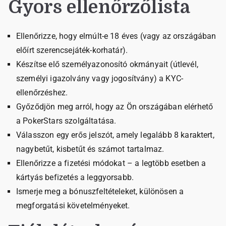
Gyors ellenőrzőlista
Ellenőrizze, hogy elmúlt-e 18 éves (vagy az országában
előírt szerencsejáték-korhatár).
Készítse elő személyazonosító okmányait (útlevél,
személyi igazolvány vagy jogosítvány) a KYC-
ellenőrzéshez.
Győződjön meg arról, hogy az Ön országában elérhető
a PokerStars szolgáltatása.
Válasszon egy erős jelszót, amely legalább 8 karaktert,
nagybetűt, kisbetűt és számot tartalmaz.
Ellenőrizze a fizetési módokat – a legtöbb esetben a
kártyás befizetés a leggyorsabb.
Ismerje meg a bónuszfeltételeket, különösen a
megforgatási követelményeket.