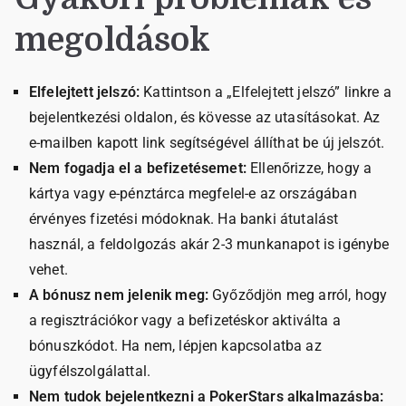
megoldások
Elfelejtett jelszó:
Kattintson a „Elfelejtett jelszó” linkre a
bejelentkezési oldalon, és kövesse az utasításokat. Az
e-mailben kapott link segítségével állíthat be új jelszót.
Nem fogadja el a befizetésemet:
Ellenőrizze, hogy a
kártya vagy e-pénztárca megfelel-e az országában
érvényes fizetési módoknak. Ha banki átutalást
használ, a feldolgozás akár 2-3 munkanapot is igénybe
vehet.
A bónusz nem jelenik meg:
Győződjön meg arról, hogy
a regisztrációkor vagy a befizetéskor aktiválta a
bónuszkódot. Ha nem, lépjen kapcsolatba az
ügyfélszolgálattal.
Nem tudok bejelentkezni a PokerStars alkalmazásba: